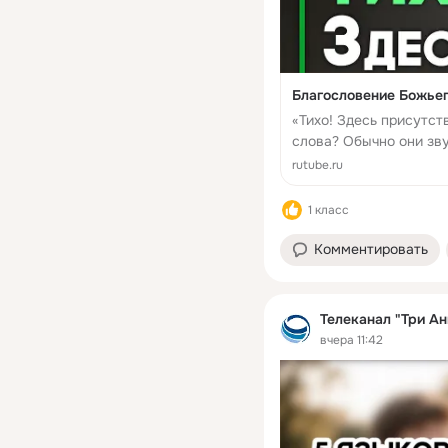
Благословение Божьег
«Тихо! Здесь присутст
слова? Обычно они зву
ли Бог где-то ещё? Мо
rutube.ru
момент жизн...
1 класс
Комментировать
Телеканал "Три Ан
вчера 11:42