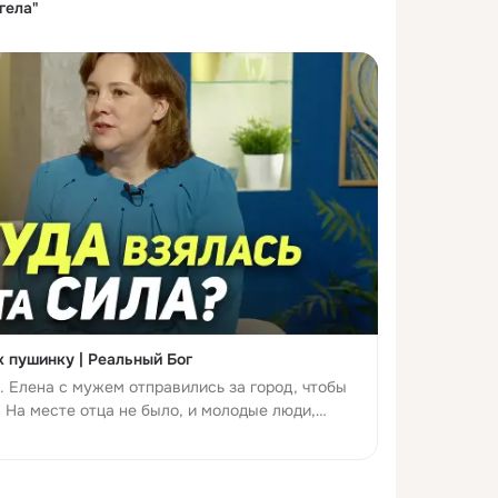
гела"
к пушинку | Реальный Бог
. Елена с мужем отправились за город, чтобы
. На месте отца не было, и молодые люди,
ал, развернулись и собирались ехать обратно в