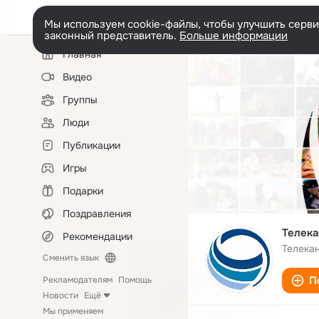
Мы используем cookie-файлы, чтобы улучшить сервис
законный представитель.
Больше информации
Левая
Главная
колонка
Видео
Группы
Люди
Публикации
Игры
Подарки
Поздравления
Телека
Рекомендации
Телека
Сменить язык
П
Рекламодателям
Помощь
Новости
Ещё
Мы применяем