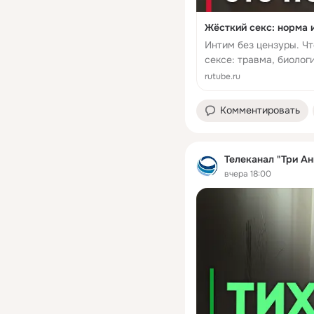
Жёсткий секс: норма 
Интим без цензуры. Чт
сексе: травма, биолог
стыда. Гость: Алина 
rutube.ru
Плейлис...
Комментировать
Телеканал "Три Ан
вчера 18:00