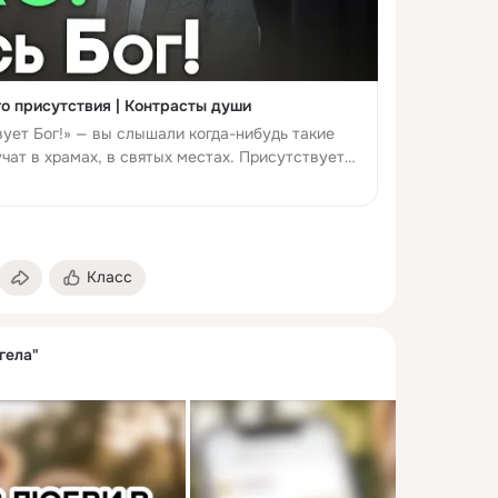
о присутствия | Контрасты души
вует Бог!» — вы слышали когда-нибудь такие
чат в храмах, в святых местах. Присутствует
жет ли Бог сопровождать человека в любой
Класс
гела"