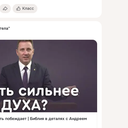
Класс
гела"
оть побеждает | Библия в деталях с Андреем