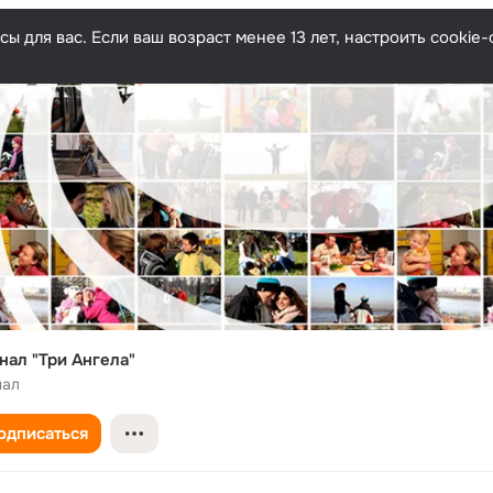
ы для вас. Если ваш возраст менее 13 лет, настроить cooki
нал "Три Ангела"
нал
одписаться