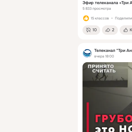
Эфир телеканала «Три 
5 833 просмотра
15 классов
Поделили
10
2
Телеканал "Три Ан
вчера 18:00