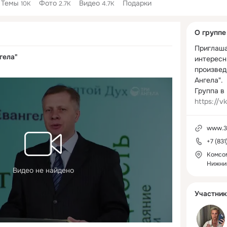
Темы
Фото
Видео
Подарки
10K
2.7K
4.7K
Дополнитель
О группе
колонка
Приглаша
гела"
интересн
произвед
Ангела".

https://v
www.3a
+7 (83
Комсом
Нижни
Видео не найдено
Участник