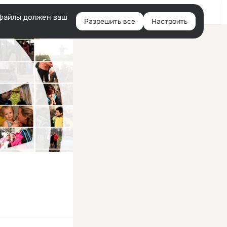
Войти
e-файлы должен ваш
Разрешить все
Настроить
Правая
колонка