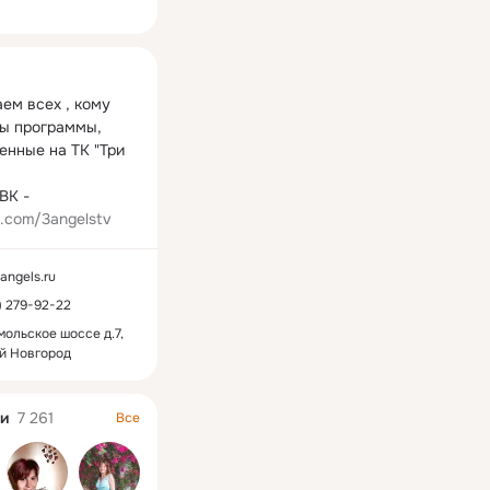
ная
ем всех , кому 
ы программы, 
енные на ТК "Три 
Группа в ВК - 
k.com/3angelstv
ngels.ru
1) 279-92-22
ольское шоссе д.7,
й Новгород
и
7 261
Все