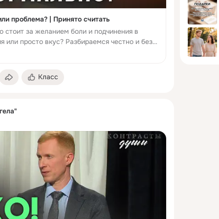
или проблема? | Принято считать
о стоит за желанием боли и подчинения в
ия или просто вкус? Разбираемся честно и без
Караченцева, психолог Ведущий: Юлия Синицына
Класс
гела"