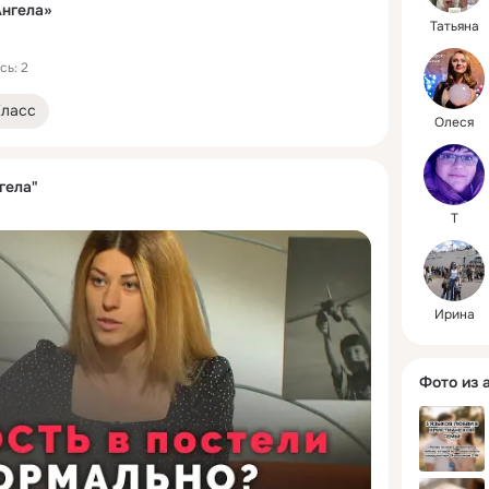
Ангела»
Татьяна
сь: 2
Класс
Олеся
гела"
T
Ирина
Фото из 