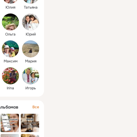
Юлия
Татьяна
Ольга
Юрий
Максим
Мария
Irina
Игорь
альбомов
Все