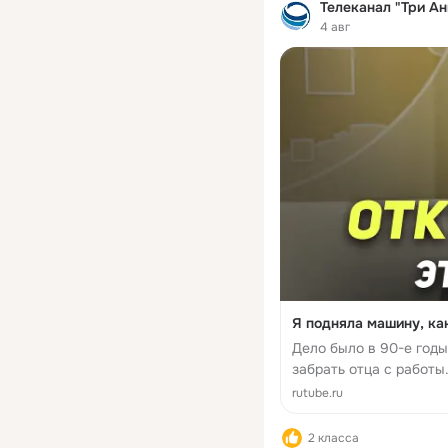
Телеканал "Три Ан
4 авг
Я подняла машину, ка
Дело было в 90-е годы
забрать отца с работы
узнав, что он уже уех
rutube.ru
город. Начинал...
2 класса