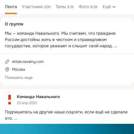
Лента
Участники
Темы
Фото
Ещё
20K
5.1K
6.3K
Дополнительная
О группе
колонка
Мы — команда Навального. Мы считаем, что граждане 
России достойны жить в честном и справедливом 
государстве, которое уважает и слышит свой народ. 

Общероссийская кампания за допуск Алексея Навального к 
shtab.navalny.com
выборам объединила сотни тысяч неравнодушных людей в 
Москва
самое масштабное политическое движение в стране. Наши 
штабы проводят расследования, борются за экологию, 
Показать еще
выдвигают независимых кандидатов на местные выборы, 
организуют акции протеста и другие общественно-
политические кампании.

Команда Навального
23 апр 2021
Если хотите вместе с нами приближать прекрасную Россию 
Подпишитесь на другие наши соцсети, если ещё не сделали 
будущего — оставьте свою почту: 
shtab.navalny.com
. Мы 
это.
 ...
будем присылать вам новости штабов, и вы сможете прийти 
на помощь, когда она понадобится.