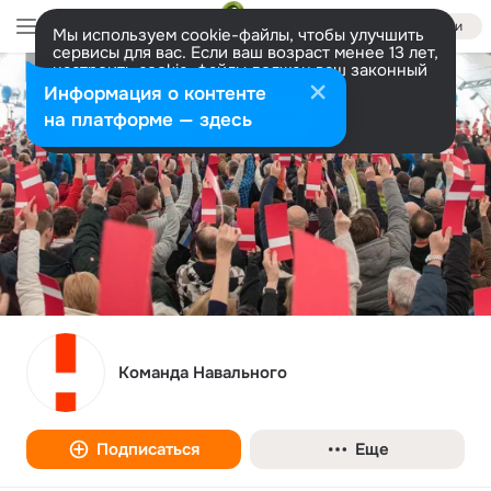
Войти
Мы используем cookie-файлы, чтобы улучшить
сервисы для вас. Если ваш возраст менее 13 лет,
настроить cookie-файлы должен ваш законный
представитель.
Больше информации
Информация о контенте
Разрешить все
Настроить
на платформе — здесь
Команда Навального
Подписаться
Еще