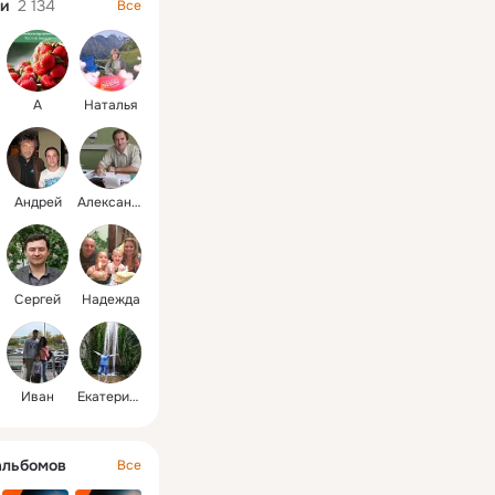
лишь пешком.
и
2 134
Все
А
Наталья
Андрей
Александр
Сергей
Надежда
Иван
Екатерина
альбомов
Все