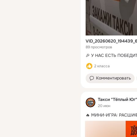
VID_20260620_194439_
89 просмотров
🎉 У НАС ЕСТЬ ПОБЕДИ
2 класса
Комментировать
Такси "Тёплый Юг
20 июн
🔥 МИНИ-ИГРА: РАСШИ