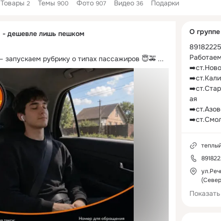
Товары
Темы
Фото
Видео
Подарки
2
900
907
36
Дополнитель
О группе
" - дешевле лишь пешком
колонка
89182225
Работаем 
 запускаем рубрику о типах пассажиров 😇🚕
 ...
➡️ст.Нов
➡️ст.Кали
➡️ст.Ста
ая

➡️ст.Азов
➡️ст.Смол
➡️пгт.Афи
➡️ст.Севе
теплы
➡️пгт.Чер
89182
➡️с.Львов
➡️пгт.Иль
ул.Реч
(Север
➡️ст. Ста
Показать
Быстро.
о.         