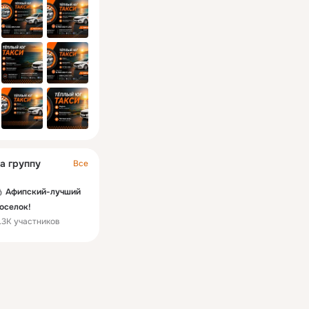
а группу
Все
Афипский-лучший
оселок!
.3K участников