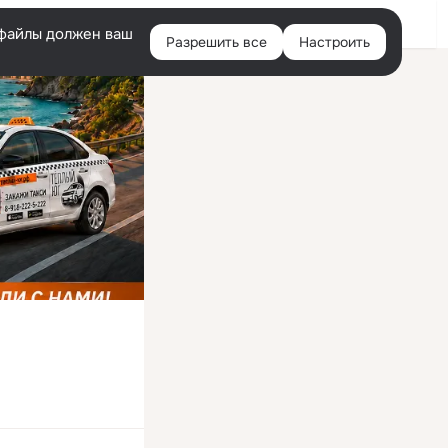
Войти
e-файлы должен ваш
Разрешить все
Настроить
Правая
колонка