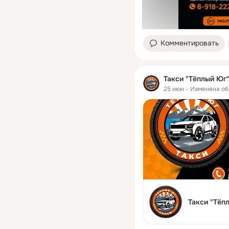
Комментировать
Такси "Тёплый Юг
25 июн
Изменена о
Такси "Тёп