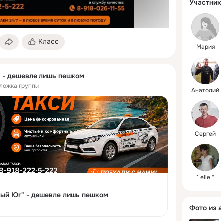
дешевле 
Участник
Класс
Мария
" - дешевле лишь пешком
бложка группы
Анатолий
Сергей
* elle *
лый Юг" - дешевле лишь пешком
Фото из 