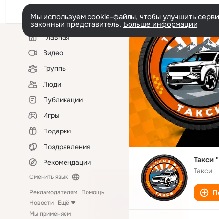
Мы используем cookie-файлы, чтобы улучшить сервис
законный представитель.
Больше информации
Левая
Главная
колонка
Видео
Группы
Люди
Публикации
Игры
Подарки
Поздравления
Такси 
Рекомендации
Такси
Сменить язык
П
Рекламодателям
Помощь
Новости
Ещё
Мы применяем