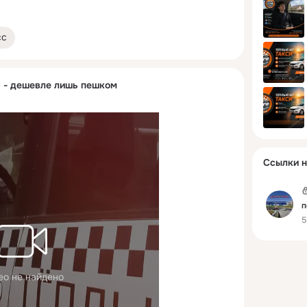
сс
" - дешевле лишь пешком
Ссылки н
п
5
ео не найдено