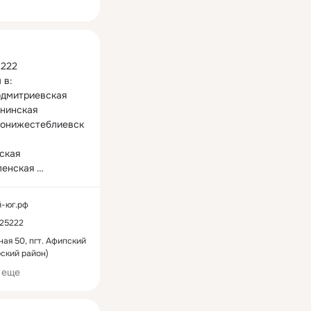
ная
222

в:

одмитриевская

нинская 

ронижестеблиевск
ская 

енская 

пский

рская

й-юг.рф
номорский 

225222
ское

ский

ная 50, пгт. Афипский
ский район)
ровеличковская

 еще
Надёжно.Комфортн
       "Тёплый Юг"-