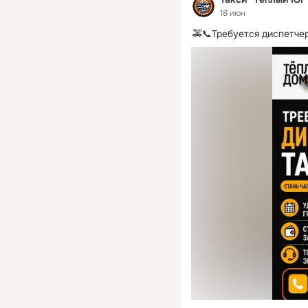
18 июн
🚕📞Требуется диспетчер