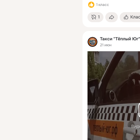
1 класс
1
Кла
Такси "Тёплый Юг
21 июн
Вид