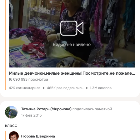
Видео не найдено
Милые девчонки,милые женщины!Посмотрите,не пожалеете!Это просто волшебница какая-то! продолжение
16 690 993 просмотра
42K комментариев
465K раз поделились
1.3M классов
Фид
Татьяна Ротарь (Миронова)
поделилась заметкой
17 фев 2015
класс
Любовь Шведкина