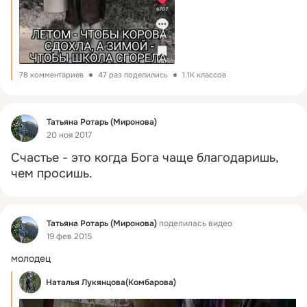
78 комментариев
47 раз поделились
1.1K классов
Фид
Татьяна Ротарь (Миронова)
20 ноя 2017
Cчастье - это когда Бога чаще благодаришь, 
чем просишь.
Фид
Татьяна Ротарь (Миронова)
поделилась видео
19 фев 2015
молодец
Наталья Лукянцова(Комбарова)