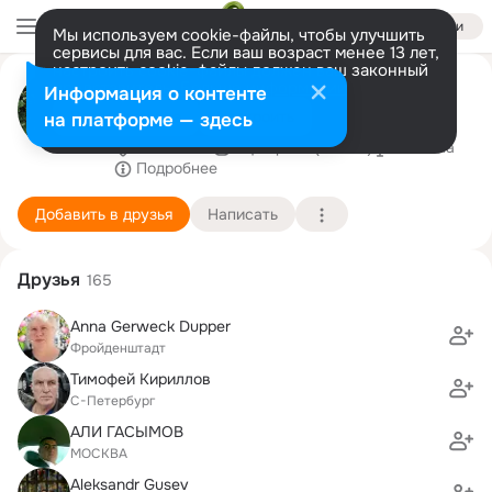
Войти
Мы используем cookie-файлы, чтобы улучшить
сервисы для вас. Если ваш возраст менее 13 лет,
настроить cookie-файлы должен ваш законный
Татьяна Ротарь (Миронова)
представитель.
Больше информации
Информация о контенте
http://tatjana.rotar7.de/
Разрешить все
Настроить
на платформе — здесь
Rosenheim
7 февраля (58 лет)
4 школа
Подробнее
Добавить в друзья
Написать
Друзья
165
Anna Gerweck Dupper
Фройденштадт
Тимофей Кириллов
С-Петербург
АЛИ ГАСЫМОВ
МОСКВА
Aleksandr Gusev