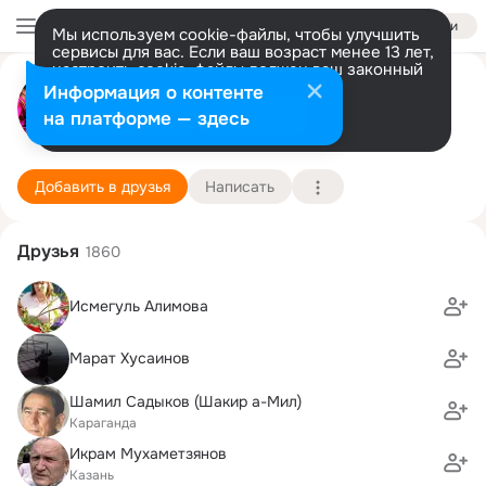
Войти
Мы используем cookie-файлы, чтобы улучшить
сервисы для вас. Если ваш возраст менее 13 лет,
настроить cookie-файлы должен ваш законный
Татары Сызрани
представитель.
Больше информации
Информация о контенте
Разрешить все
Настроить
на платформе — здесь
г. Сызрань (Самарская область)
1 января
Подробнее
Добавить в друзья
Написать
Друзья
1860
Исмегуль Алимова
Марат Хусаинов
Шамил Садыков (Шакир а-Мил)
Караганда
Икрам Мухаметзянов
Казань