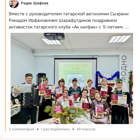
Радик Шафеев
Вместе с руководителем татарской автономии Сызрани 
Ринадом Ирфановичем Шарафутдинов поздравили 
активисток татарского клуба «Ак калфак» с 5-летием.
 ...
3 комментария
1 раз поделились
49 классов