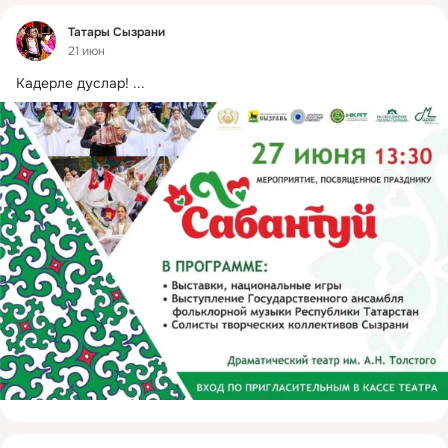
Фид
Татары Сызрани
21 июн
Кадерле дуслар!
 ...