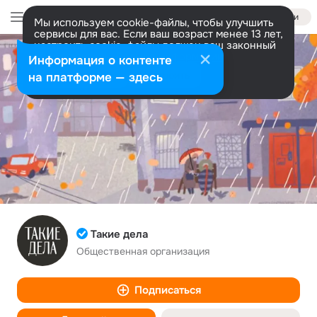
Войти
Мы используем cookie-файлы, чтобы улучшить
сервисы для вас. Если ваш возраст менее 13 лет,
настроить cookie-файлы должен ваш законный
представитель.
Больше информации
Информация о контенте
Разрешить все
Настроить
на платформе — здесь
Такие дела
Общественная организация
Подписаться