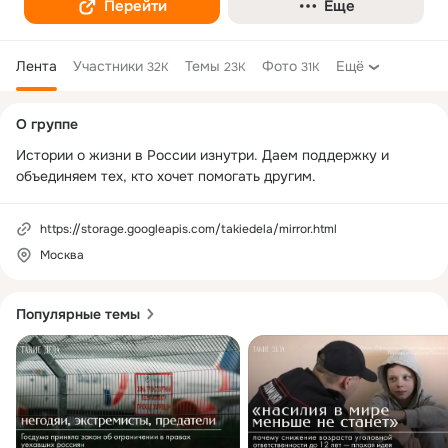
Перейти
Еще
Лента
Участники
Темы
Фото
Ещё
32K
23K
31K
Дополнительная
О группе
колонка
Истории о жизни в России изнутри. Даем поддержку и 
объединяем тех, кто хочет помогать другим.
https://storage.googleapis.com/takiedela/mirror.html
Москва
Популярные темы