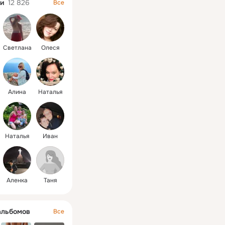
и
12 826
Все
Светлана
Олеся
Алина
Наталья
Наталья
Иван
Аленка
Таня
альбомов
Все