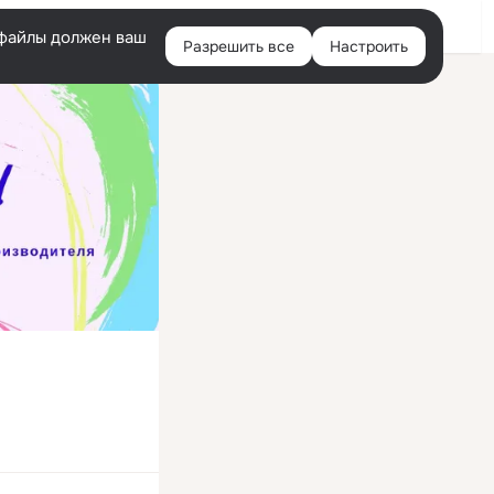
Войти
e-файлы должен ваш
Разрешить все
Настроить
Правая
колонка