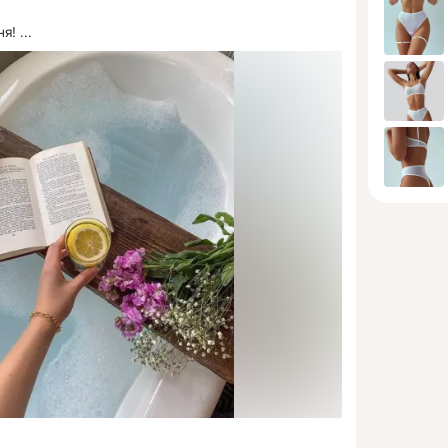
ня!
 ...