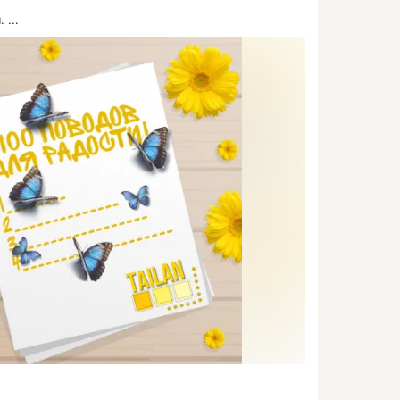
.
 ...