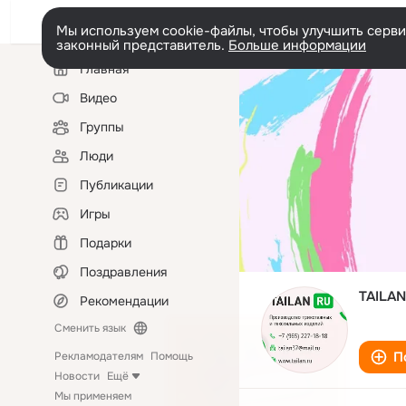
Мы используем cookie-файлы, чтобы улучшить сервис
законный представитель.
Больше информации
Левая
Главная
колонка
Видео
Группы
Люди
Публикации
Игры
Подарки
Поздравления
TAILAN
Рекомендации
Сменить язык
П
Рекламодателям
Помощь
Новости
Ещё
Мы применяем