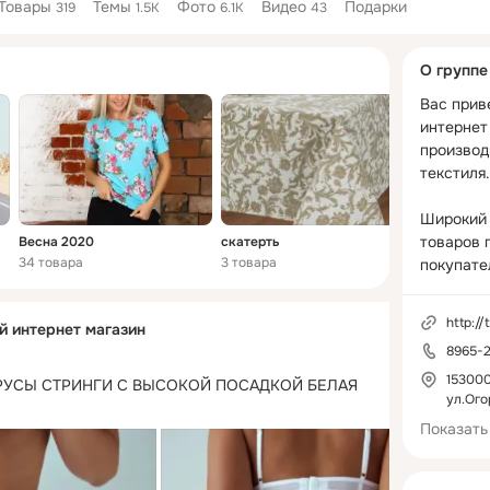
Товары
Темы
Фото
Видео
Подарки
319
1.5K
6.1K
43
Дополнитель
О группе
колонка
Вас прив
интернет 
производ
текстиля.

Широкий 
товаров 
Весна 2020
скатерть
зима 202
34 товара
3 товара
148 товар
покупате
предлага
текстиль 
http://
й интернет магазин
женщин, 
8965-2
также по
принадле
153000
РУСЫ СТРИНГИ С ВЫСОКОЙ ПОСАДКОЙ БЕЛАЯ
ул.Ого
другое.
Показать