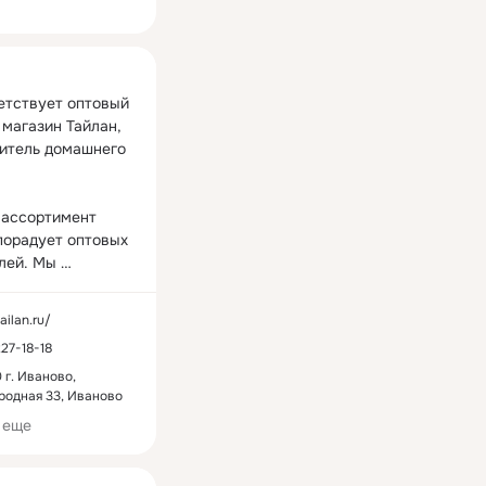
ная
етствует оптовый 
магазин Тайлан, 
итель домашнего 
ассортимент 
порадует оптовых 
0
пуховики
КОСТЮМ
ов
10 товаров
8 товаров
лей. Мы 
ем домашний 
- одежду для 
tailan.ru/
мужчин и детей, а 
27-18-18
стельные 
жности и многое 
 г. Иваново,
родная 33, Иваново
 еще