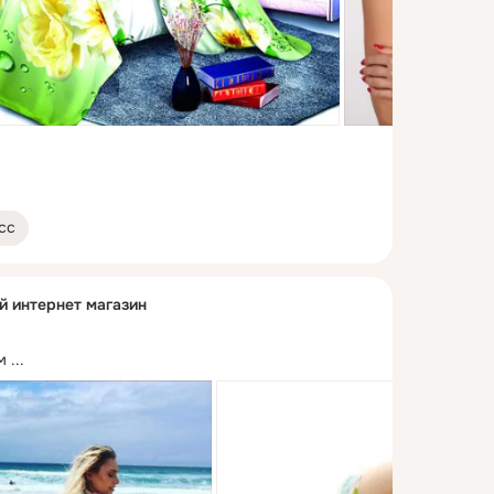
сс
й интернет магазин
м
 ...