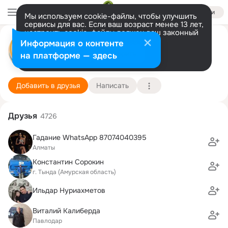
Войти
Мы используем cookie-файлы, чтобы улучшить
сервисы для вас. Если ваш возраст менее 13 лет,
настроить cookie-файлы должен ваш законный
представитель.
Больше информации
Altai qalasynyñ OQK
Информация о контенте
Разрешить все
Настроить
на платформе — здесь
Алтай
1 октября (72 года)
Подробнее
Добавить в друзья
Написать
Друзья
4726
Гадание WhatsApp 87074040395
Алматы
Константин Сорокин
г. Тында (Амурская область)
Ильдар Нуриахметов
Виталий Калиберда
Павлодар