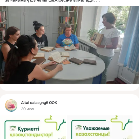
Фид
Altai qalasynyñ OQK
20 июл