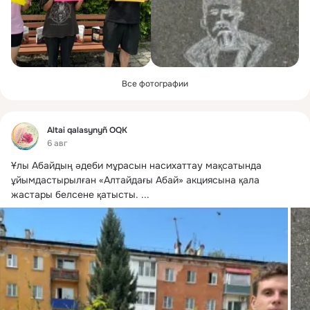
Все фотографии
Фид
Altai qalasynyñ OQK
6 авг
Ұлы Абайдың әдеби мұрасын насихаттау мақсатында 
ұйымдастырылған «Алтайдағы Абай» акциясына қала 
жастары белсене қатысты.
 ...