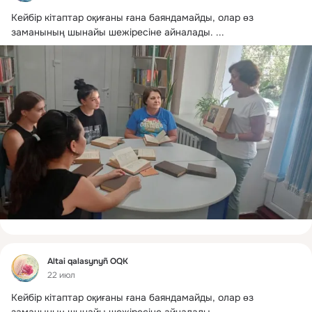
Кейбір кітаптар оқиғаны ғана баяндамайды, олар өз 
заманының шынайы шежіресіне айналады.
 ...
Фид
Altai qalasynyñ OQK
22 июл
Кейбір кітаптар оқиғаны ғана баяндамайды, олар өз 
заманының шынайы шежіресіне айналады.
 ...