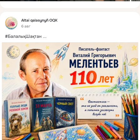
Фид
Altai qalasynyñ OQK
6 авг
#БалалықШақтан
 ...