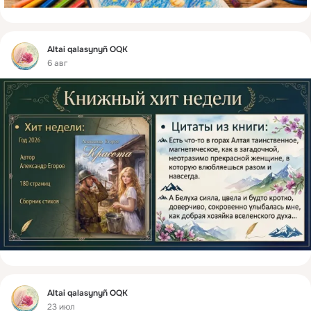
Фид
Altai qalasynyñ OQK
6 авг
Фид
Altai qalasynyñ OQK
23 июл