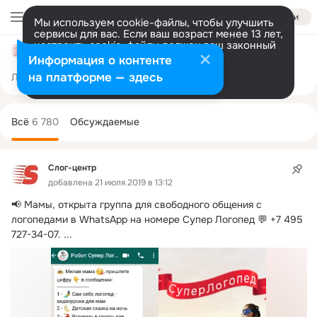
Войти
Мы используем cookie-файлы, чтобы улучшить
сервисы для вас. Если ваш возраст менее 13 лет,
настроить cookie-файлы должен ваш законный
Слог-центр
представитель.
Больше информации
Информация о контенте
Разрешить все
Настроить
на платформе — здесь
Лента
Участники
Товары
Темы
Ещё
27K
2
6.7K
Дополнительная
колонка
Всё
6 780
Обсуждаемые
Слог-центр
добавлена 21 июля 2019 в 13:12
📢 Мамы, открыта группа для свободного общения с 
логопедами в WhatsApp на номере Супер Логопед 💬 +7 495 
727-34-07.
 ...