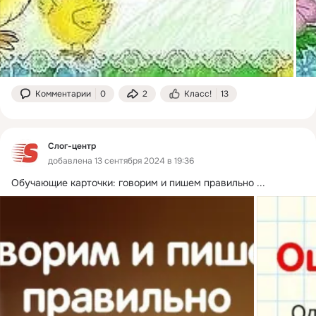
Комментарии
0
2
Класс!
13
Слог-центр
добавлена 13 сентября 2024 в 19:36
Обучающие карточки: говорим и пишем правильно
 ...