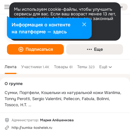
Войти
Мы используем cookie-файлы, чтобы улучшить
сервисы для вас. Если ваш возраст менее 13 лет,
настроить cookie-файлы должен ваш законный
представитель.
Больше информации
Информация о контенте
Сумка-Кошелек.ру
Разрешить все
Настроить
на платформе — здесь
Подписаться
Еще
Лента
Участники
Товары
Темы
Ещё
1.4K
61
323
Дополнительная
О группе
колонка
Сумки, Портфели, Кошельки из натуральной кожи Wanlima, 
Tonny Perotti, Sergio Valentini, Pellecon, Fabula, Bolinni, 
Tosoco, H.T. 

На нашей странице Вы найдёте мужские и женские 
аксессуары не только известных брендов, но и тех, которые 
Администратор:
Мария Алёшенкова
почти не представлены на российском рынке. Основные 
http://sumka-koshelek.ru
принципы нашего интернет магазина – это максимально 