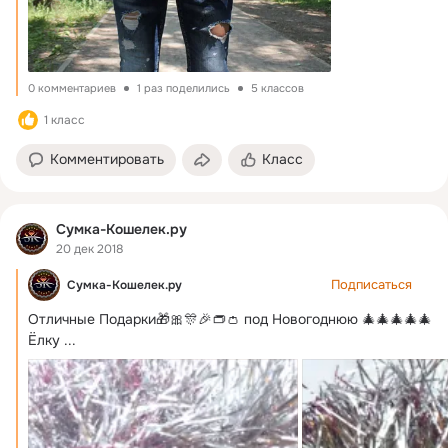
0 комментариев
1 раз поделились
5 классов
1 класс
Комментировать
Класс
Сумка-Кошелек.ру
20 дек 2018
Подписаться
Сумка-Кошелек.ру
Отличные Подарки🎁🎀🎊🎉👝👛 под Новогоднюю 🎄🎄🎄🎄🎄
Ёлку
 ...