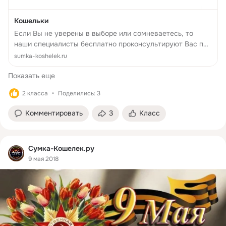
Кошельки
Если Вы не уверены в выборе или сомневаетесь, то
наши специалисты бесплатно проконсультируют Вас по
любым вопросам, связанным с нашими предложениями
sumka-koshelek.ru
Показать еще
2 класса
Поделились: 3
Комментировать
3
Класс
Сумка-Кошелек.ру
9 мая 2018