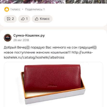
1 класс
Поделились: 1
2
1
Класс
Сумка-Кошелек.ру
26 авг 2018
Добрый Вечер))) порадую Вас немного на сон грядущий))) 
новое поступление женских кошельков!!!
http://sumka-
koshelek.ru/catalog/koshelki/albatross