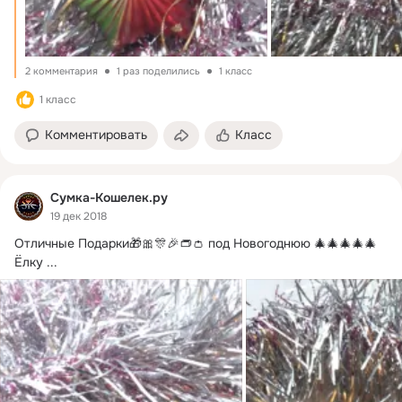
2 комментария
1 раз поделились
1 класс
1 класс
Комментировать
Класс
Сумка-Кошелек.ру
19 дек 2018
Отличные Подарки🎁🎀🎊🎉👝👛 под Новогоднюю 🎄🎄🎄🎄🎄
Ёлку
 ...