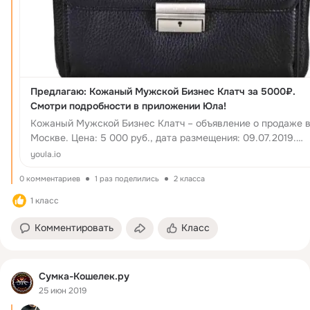
Предлагаю: Кожаный Мужской Бизнес Клатч за 5000₽.
Смотри подробности в приложении Юла!
Кожаный Мужской Бизнес Клатч – объявление о продаже 
Москве. Цена: 5 000 руб., дата размещения: 09.07.2019.
Кожаный Мужской Бизнес Клатч – купить ...
youla.io
0 комментариев
1 раз поделились
2 класса
1 класс
Комментировать
Класс
Сумка-Кошелек.ру
25 июн 2019