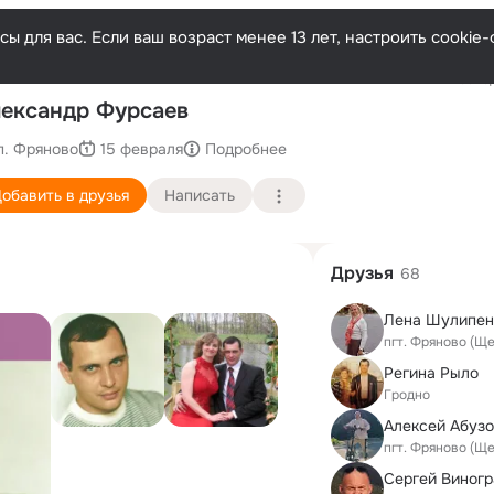
ы для вас. Если ваш возраст менее 13 лет, настроить cooki
Послед
ександр Фурсаев
п. Фряново
15 февраля
Подробнее
обавить в друзья
Написать
Друзья
68
Лена Шулипен
пгт. Фряново (Щ
Регина Рыло
Гродно
пгт. Фряново (Щ
Сергей Виног