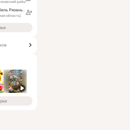
елковский район)
Александр Мебель Рязань Москва
ская область)
зья
иков
арки