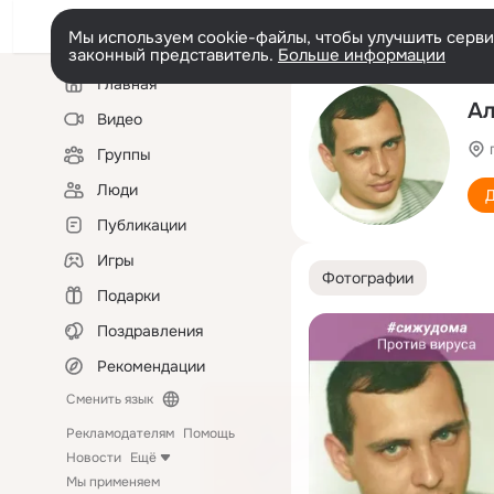
Мы используем cookie-файлы, чтобы улучшить сервис
законный представитель.
Больше информации
Левая
Главная
колонка
Ал
Видео
Группы
Люди
Д
Публикации
Игры
Фотографии
Подарки
Поздравления
Рекомендации
Сменить язык
Рекламодателям
Помощь
Новости
Ещё
Мы применяем