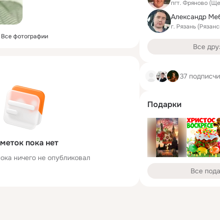
пгт. Фряново (Щ
г. Рязань (Рязан
Все фотографии
Все дру
37 подписч
Подарки
меток пока нет
ока ничего не опубликовал
Все под