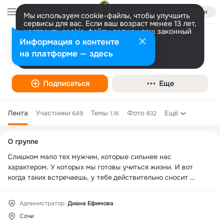
Войти
Мы используем cookie-файлы, чтобы улучшить
сервисы для вас. Если ваш возраст менее 13 лет,
настроить cookie-файлы должен ваш законный
представитель.
Больше информации
Информация о контенте
๑۩۩๑๑СТРОГО-ПО ЖЕНСКИ๑۩۩๑๑
Разрешить все
Настроить
на платформе — здесь
Подписаться
Еще
Лента
Участники
Темы
Фото
Ещё
649
1.1K
832
Дополнительная
О группе
колонка
Слишком мало тех мужчин, которые сильнее нас 
характером. У которых мы готовы учиться жизни. И вот 
когда таких встречаешь, у тебя действительно сносит 
крышу...
Администратор:
Диана Ефимова
Сочи