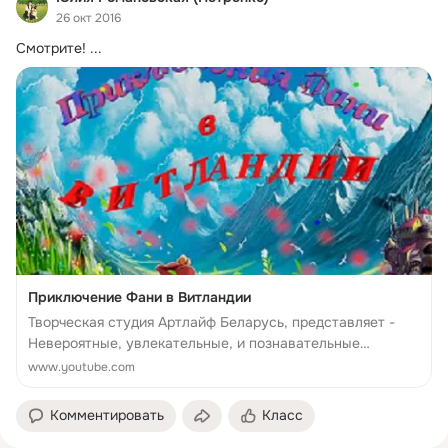
26 окт 2016
Смотрите!
 ...
Приключение Фани в Витландии
Творческая студия Артлайф Беларусь, представляет -
Невероятные, увлекательные, и познавательные
«Приключения Фани в Витландии» анимационный,
www.youtube.com
многосерийный, к...
Комментировать
Класс