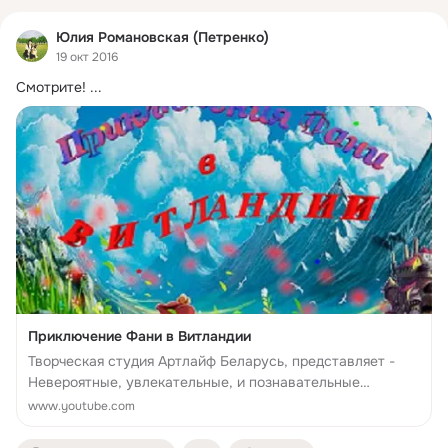
Юлия Романовская (Петренко)
19 окт 2016
Смотрите!
 ...
Приключение Фани в Витландии
Творческая студия Артлайф Беларусь, представляет -
Невероятные, увлекательные, и познавательные
«Приключения Фани в Витландии» анимационный,
www.youtube.com
многосерийный, к...