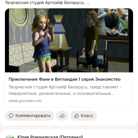
Творческая студия Артлайф Беларусь,
 ...
Приключения Фани в Витландии 1 серия Знакомство
Творческая студия Артлайф Беларусь, представляет -
Невероятные, увлекательные, и познавательные
«Приключения Фани в Витландии» анимационный,
www.youtube.com
многосерийный, к...
Комментировать
Класс
Юлия Романовская (Петренко)