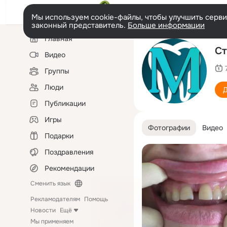
Мы используем cookie-файлы, чтобы улучшить сервис
законный представитель.
Больше информации
Левая
Главная
колонка
Ст
Видео
Группы
Люди
Д
Публикации
Игры
Фотографии
Видео
Подарки
Поздравления
Рекомендации
Сменить язык
Рекламодателям
Помощь
Новости
Ещё
Мы применяем