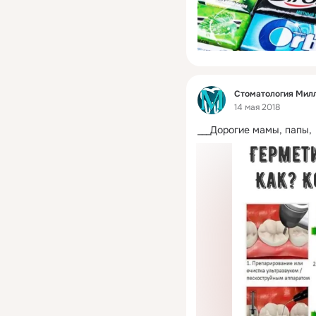
Фид
Стоматология Мил
14 мая 2018
___Дорогие мамы, папы, 