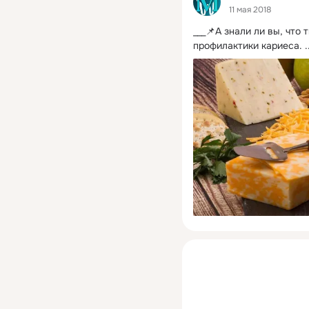
11 мая 2018
___📌А знали ли вы, что
профилактики кариеса.
 .