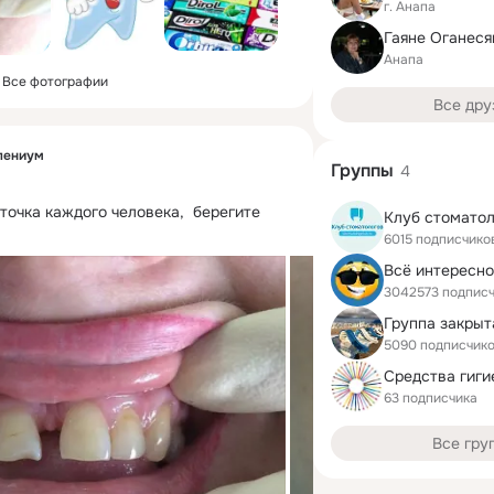
г. Анапа
Гаяне Оганеся
Анапа
Все фотографии
Все дру
лениум
Группы
4
точка каждого человека,  берегите 
Клуб стомато
6015 подписчико
Всё интересн
3042573 подпис
Группа закрыт
5090 подписчик
Средства гиги
63 подписчика
Все гру