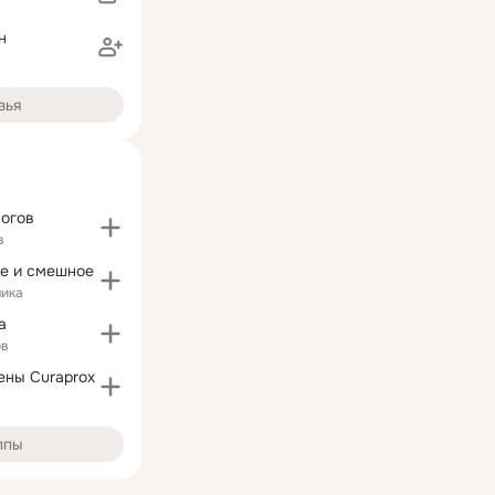
н
зья
логов
в
ое и смешное
чика
а
ов
ены Curaprox
ппы