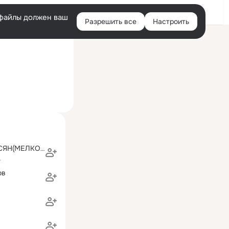
Войти
e-файлы должен ваш
Разрешить все
Настроить
Правая
й визит: 26 июл 2020
колонка
ГАЯНЭ САРГИСЯН(МЕЛКОНЯН)
А
ов