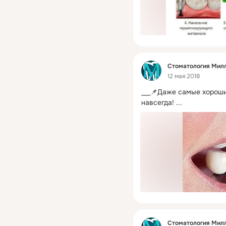
Фид
Стоматология Мил
12 мая 2018
___📌Даже самые хороши
навсегда!
 ...
Фид
Стоматология Мил