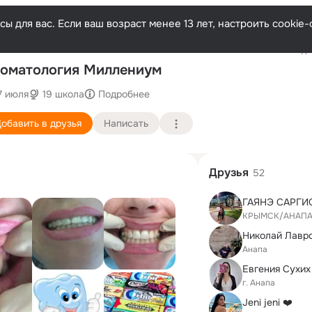
ы для вас. Если ваш возраст менее 13 лет, настроить cooki
Последни
оматология Миллениум
7 июля
19 школа
Подробнее
обавить в друзья
Написать
Друзья
52
КРЫМСК/АНАП
Николай Лавр
Анапа
Евгения Сухих
г. Анапа
Jeni jeni ❤️