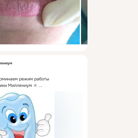
лениум
поминаем режим работы 
ики Миллениум 🔆
 ...