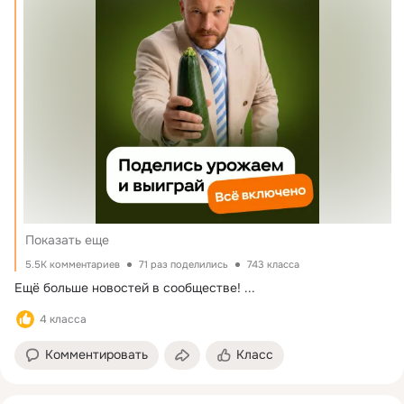
2. Оставьте комментарий к этому посту с фото своих 
кабачков или урожая. Добавляйте несколько 
комментариев, чтобы увеличить свои шансы на победу! 
3. Победителей выберет лично 
VAVAN
 — судить будет 
строго, но от души.
Итоги подведём уже 10 августа, 10 главных по кабачкам 
получат «Всё включено» на 3 дня.  Ждём ваши фото — 
кидaйте кабачки и удивляйте всех урожаем!
Показать еще
5.5K комментариев
71 раз поделились
743 класса
Ещё больше новостей в сообществе!
 ...
4 класса
Комментировать
Класс