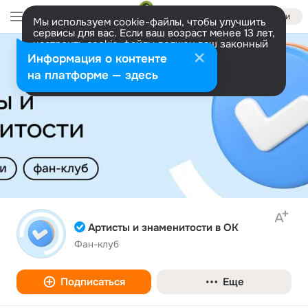
Войти
Мы используем cookie-файлы, чтобы улучшить
сервисы для вас. Если ваш возраст менее 13 лет,
настроить cookie-файлы должен ваш законный
представитель.
Больше информации
Информация о контенте
Разрешить все
Настроить
на платформе — здесь
Артисты и знаменитости в ОК
Фан-клуб
Подписаться
Еще