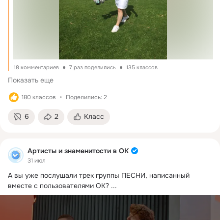
18 комментариев
7 раз поделились
135 классов
Показать еще
180 классов
Поделились: 2
6
2
Класс
Артисты и знаменитости в ОК
31 июл
А вы уже послушали трек группы ПЕСНИ, написанный 
вместе с пользователями ОК?
 ...