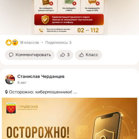
18 классов
Поделились: 3
Комментировать
3
Класс
Станислав Черданцев
6 авг
🔒 Осторожно: кибермошенники!
 ...