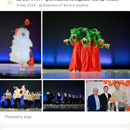
31 янв 2024
Добавлено 27 фото в альбом
0
1
0
0
0
0
0
0
0
0
Показать еще