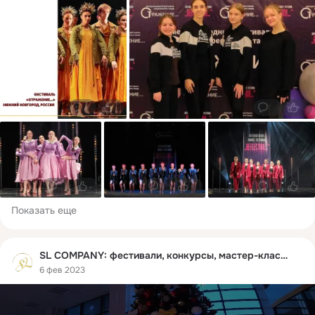
0
1
0
0
0
1
0
0
0
0
Показать еще
SL COMPANY: фестивали, конкурсы, мастер-классы
6 фев 2023