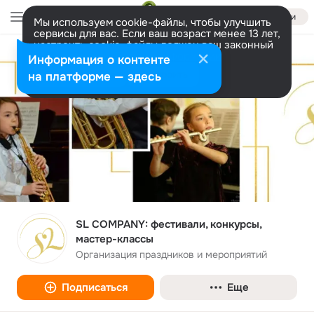
Войти
Мы используем cookie-файлы, чтобы улучшить
сервисы для вас. Если ваш возраст менее 13 лет,
настроить cookie-файлы должен ваш законный
представитель.
Больше информации
Информация о контенте
Разрешить все
Настроить
на платформе — здесь
SL COMPANY: фестивали, конкурсы,
мастер-классы
Организация праздников и мероприятий
Подписаться
Еще