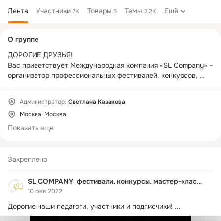
Лента
Участники
Товары
Темы
Ещё
7K
5
3.2K
Дополнительная
О группе
колонка
ДОРОГИЕ ДРУЗЬЯ!

Вас приветствует Международная компания «SL Company» – 
организатор профессиональных фестивалей, конкурсов, 
форумов и мастер-классов по направлениям: 

🔸 Вокал

Администратор:
Светлана Казакова
🔸 Хореография

Москва, Москва
🔸 Оригинальный жанр

🔸 Инструментальная музыка

Показать еще
Все проекты проводятся совместно с Управлением 
культуры Администрации городского округа г. Рыбинск! 

Закреплено
По вопросам участия в конкурсах и фестивалях - звоните 
SL COMPANY: фестивали, конкурсы, мастер-классы
нам или пишите:

10 фев 2022
E-mail: 
info@soundslife.ru
Дорогие наши педагоги, участники и подписчики!
 ...
тел./WhatsApp/Viber: +7 (925) 585-72-33 (RUS)

тел./WhatsApp/Viber: +375 (29) 253-07-79 (BEL)