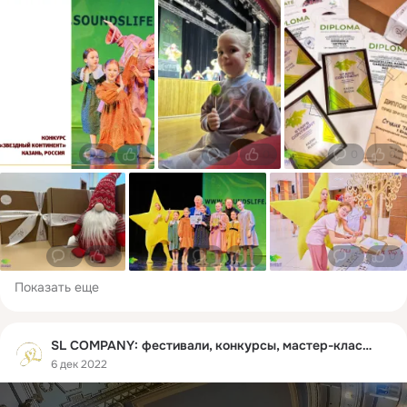
0
1
0
0
0
0
0
0
0
0
0
0
Показать еще
SL COMPANY: фестивали, конкурсы, мастер-классы
6 дек 2022