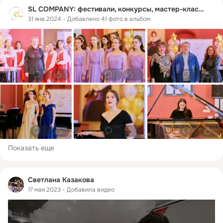
SL COMPANY: фестивали, конкурсы, мастер-классы
31 янв 2024
Добавлено 41 фото в альбом
0
1
0
0
0
0
0
1
0
0
0
0
Показать еще
Светлана Казакова
17 мая 2023
Добавила видео