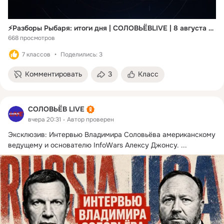
⚡️Разборы Рыбаря: итоги дня | СОЛОВЬЁВLIVE | 8 августа 2026 года
668 просмотров
7 классов
Поделились: 3
Комментировать
3
Класс
СОЛОВЬЁВ LIVE
вчера 20:31
Автор проверен
Эксклюзив: Интервью Владимира Соловьёва американскому 
ведущему и основателю InfoWars Алексу Джонсу.
 ...