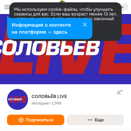
Войти
Мы используем cookie-файлы, чтобы улучшить
сервисы для вас. Если ваш возраст менее 13 лет,
настроить cookie-файлы должен ваш законный
представитель.
Больше информации
Информация о контенте
Разрешить все
Настроить
на платформе — здесь
СОЛОВЬЁВ LIVE
Интернет-СМИ
Подписаться
Еще