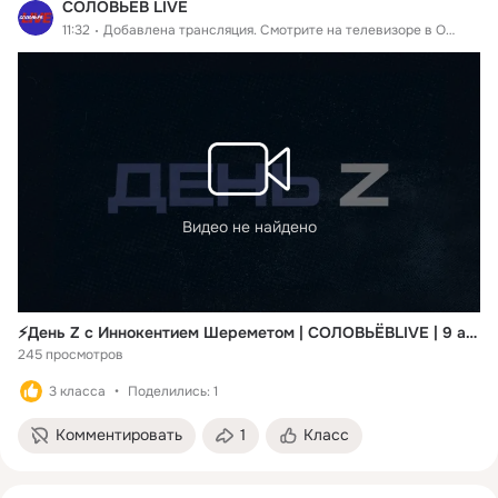
СОЛОВЬЁВ LIVE
11:32
Добавлена трансляция. Смотрите на телевизоре в
ОК Видео
Видео не найдено
⚡️День Z с Иннокентием Шереметом | СОЛОВЬЁВLIVE | 9 августа 2026 года
245 просмотров
3 класса
Поделились: 1
Комментировать
1
Класс