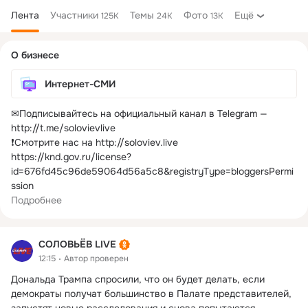
Лента
Участники
Темы
Фото
Ещё
125K
24K
13K
Дополнительная
О бизнесе
колонка
Интернет-СМИ
✉Подписывайтесь на официальный канал в Telegram — 
http://t.me/solovievlive

❗Смотрите нас на http://soloviev.live

https://knd.gov.ru/license?
id=676fd45c96de59064d56a5c8&registryType=bloggersPermi
ssion
Подробнее
СОЛОВЬЁВ LIVE
12:15
Автор проверен
Дональда Трампа спросили, что он будет делать, если 
демократы получат большинство в Палате представителей, 
запустят новые расследования и снова попытаются 