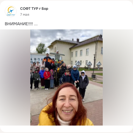
Фид
СОФТ ТУР г Бор
7 мая
ВНИМАНИЕ!!!!
 ...