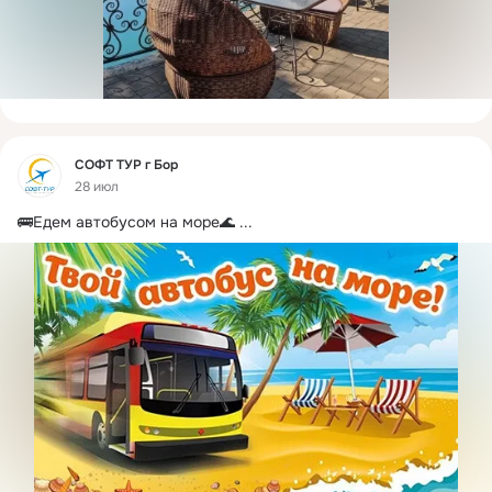
Фид
СОФТ ТУР г Бор
28 июл
🚌Едем автобусом на море🌊
 ...