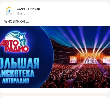
Фид
СОФТ ТУР г Бор
16 апр
🤩НОВИНКА!
 ...