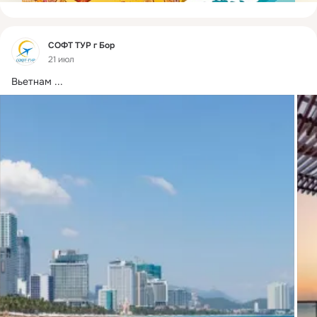
Фид
СОФТ ТУР г Бор
21 июл
Вьетнам
 ...