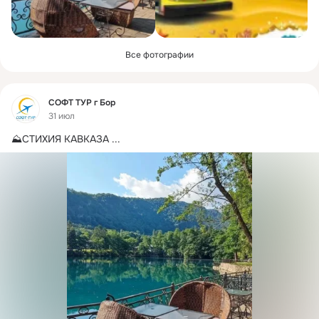
Все фотографии
Фид
СОФТ ТУР г Бор
31 июл
⛰СТИХИЯ КАВКАЗА
 ...