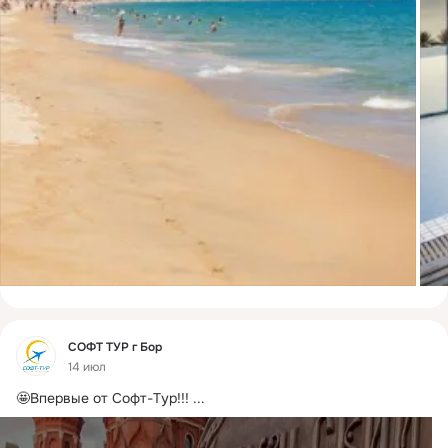
Фид
СОФТ ТУР г Бор
14 июл
🤩Впервые от Софт-Тур!!!
 ...