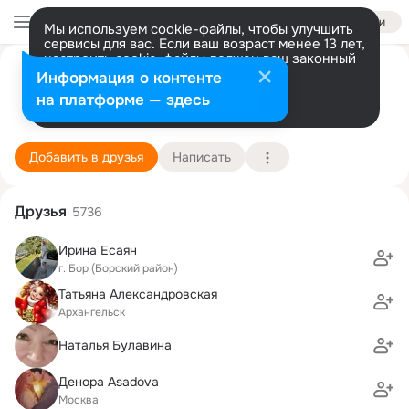
Войти
Мы используем cookie-файлы, чтобы улучшить
сервисы для вас. Если ваш возраст менее 13 лет,
настроить cookie-файлы должен ваш законный
СОФТ ТУР г Бор
представитель.
Больше информации
Информация о контенте
Разрешить все
Настроить
на платформе — здесь
г. Бор (Борский район)
4 мая (22 года)
Подробнее
Добавить в друзья
Написать
Друзья
5736
Ирина Есаян
г. Бор (Борский район)
Татьяна Александровская
Архангельск
Наталья Булавина
Денора Asadova
Москва