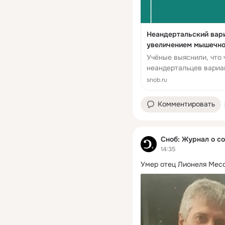
Неандертальский вари
увеличением мышечно
Учёные выяснили, что
неандертальцев вариа
показало, что он спосо
snob.ru
Комментировать
Сноб: Журнал о с
14:35
Умер отец Лионеля Месс