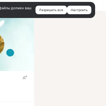
Войти
e-файлы должен ваш
Разрешить все
Настроить
Правая
колонка