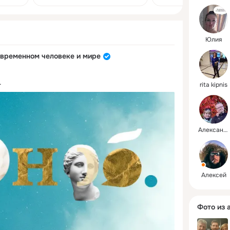
пабов пить, стоя возле
барной стойки. Таким
образом они хотят бороться
ых
с чрезмерным
: magnific
употреблением алкоголя.
Юлия
Фото: senivpetro / magnific
овременном человеке и мире
.
rita kipnis
Александр
Алексей
Фото из 