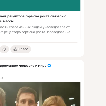
ант рецептора гормона роста связали с
й массы
 часть современных людей унаследовала от
нт рецептора гормона роста. Исследование
бен усиливать реакцию кл...
Класс
овременном человеке и мире
и.
 ...