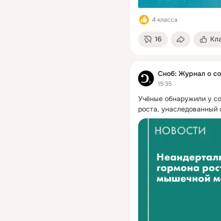
4 класса
16
Кл
Сноб: Журнал о с
15:35
Учёные обнаружили у со
роста, унаследованный 