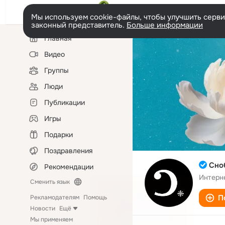
Мы используем cookie-файлы, чтобы улучшить сервис
законный представитель.
Больше информации
Левая
Главная
колонка
Видео
Группы
Люди
Публикации
Игры
Подарки
Поздравления
Сно
Рекомендации
Интерн
Сменить язык
П
Рекламодателям
Помощь
Новости
Ещё
Мы применяем