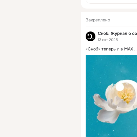
рождению и запрете
«родильного туризма».
Белый дом расширил
перечень лиц, лишённ
Закреплено
права земли. Фото
Сноб: Журнал о с
13 окт 2025
«Сноб» теперь и в MAX
 ..