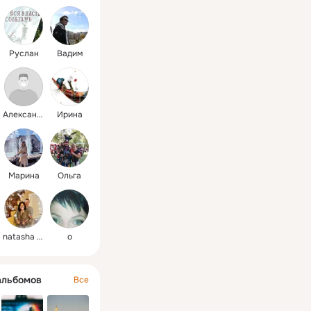
проекта «Увидимся на
входе»
Руслан
Вадим
Александр
Ирина
Марина
Oльга
natasha vitaly
о
альбомов
Все