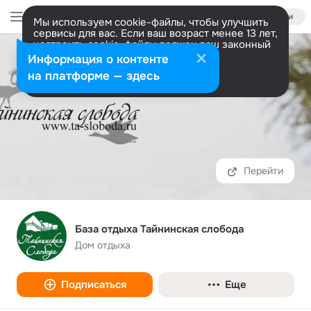
Войти
Мы используем cookie-файлы, чтобы улучшить
сервисы для вас. Если ваш возраст менее 13 лет,
настроить cookie-файлы должен ваш законный
представитель.
Больше информации
Информация о контенте
Разрешить все
Настроить
на платформе — здесь
Перейти
База отдыха Тайнинская слобода
Дом отдыха
Подписаться
Еще