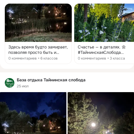
Здесь время будто замирает,
Счастье — в деталях. 🌼
позволяя просто быть и
#ТайнинскаяСлобода
дышать полной грудью.
#ЛетнийУют #Природа
0 комментариев
6 классов
0 комментариев
3 класса
#турбаза #природа
#Алтай #Бабочки
#загородныйотдых #тишина
#атмосфера
База отдыха Тайнинская слобода
25 июл