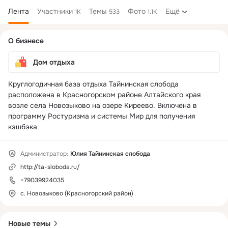
Лента
Участники
Темы
Фото
Ещё
1K
533
1.1K
Дополнительная
О бизнесе
колонка
Дом отдыха
Круглогодичная база отдыха Тайнинская слобода 
расположена в Красногорском районе Алтайского края 
возле села Новозыково на озере Киреево. Включена в 
программу Ростуризма и системы Мир для получения 
кэшбэка
Администратор:
Юлия Тайнинская слобода
http://ta-sloboda.ru/
+79039924035
с. Новозыково (Красногорский район)
Новые темы