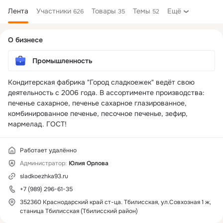
Лента
Участники
Товары
Темы
Ещё
626
35
52
Дополнительная
О бизнесе
колонка
Промышленность
Кондитерская фабрика "Город сладкоежек" ведёт свою 
деятельность с 2006 года. В ассортименте производства: 
печенье сахарное, печенье сахарное глазированное, 
комбинированное печенье, песочное печенье, зефир, 
мармелад. ГОСТ!
Работает удалённо
Администратор:
Юлия Орлова
sladkoezhka93.ru
+7 (989) 296-61-35
352360 Краснодарский край ст-ца. Тбилисская, ул.Совхозная 1 ж,
станица Тбилисская (Тбилисский район)