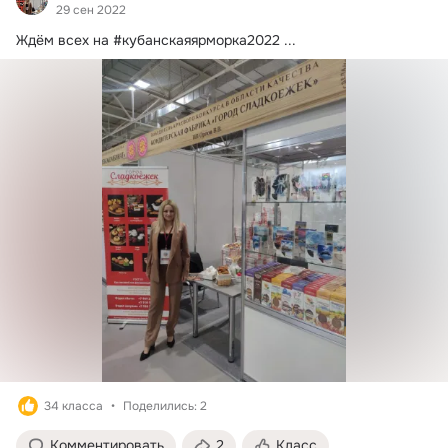
29 сен 2022
Ждём всех на #кубанскаяярморка2022
 ...
34 класса
Поделились: 2
Комментировать
2
Класс