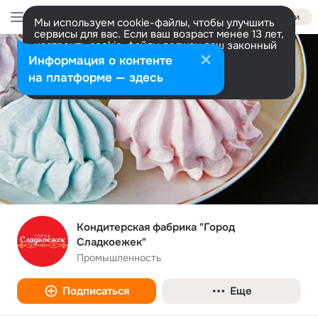
Войти
Мы используем cookie-файлы, чтобы улучшить
сервисы для вас. Если ваш возраст менее 13 лет,
настроить cookie-файлы должен ваш законный
представитель.
Больше информации
Информация о контенте
Разрешить все
Настроить
на платформе — здесь
Кондитерская фабрика "Город
Сладкоежек"
Промышленность
Подписаться
Еще