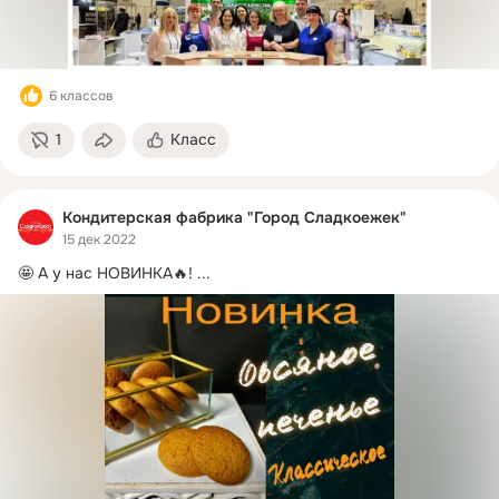
6 классов
1
Класс
Кондитерская фабрика "Город Сладкоежек"
15 дек 2022
🤩 А у нас НОВИНКА🔥!
 ...