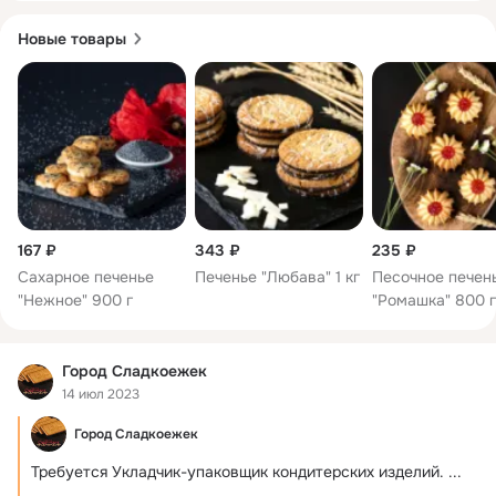
Новые товары
167 ₽
343 ₽
235 ₽
Сахарное печенье
Печенье "Любава" 1 кг
Песочное печен
"Нежное" 900 г
"Ромашка" 800 
Город Сладкоежек
14 июл 2023
Город Сладкоежек
Требуется Укладчик-упаковщик кондитерских изделий.
 ...