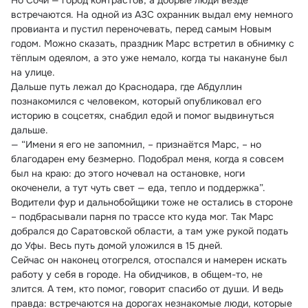
Но Сочи — город контрастов, а добрые люди везде 
встречаются. На одной из АЗС охранник выдал ему немного 
провианта и пустил переночевать, перед самым Новым 
годом. Можно сказать, праздник Марс встретил в обнимку с 
тёплым одеялом, а это уже немало, когда ты накануне был 
на улице.
Дальше путь лежал до Краснодара, где Абдуллин 
познакомился с человеком, который опубликовал его 
историю в соцсетях, снабдил едой и помог выдвинуться 
дальше.
— “Имени я его не запомнил, – признаётся Марс, – но 
благодарен ему безмерно. Подобрал меня, когда я совсем 
был на краю: до этого ночевал на остановке, ноги 
окоченели, а тут чуть свет — еда, тепло и поддержка”.
Водители фур и дальнобойщики тоже не остались в стороне 
– подбрасывали парня по трассе кто куда мог. Так Марс 
добрался до Саратовской области, а там уже рукой подать 
до Уфы. Весь путь домой уложился в 15 дней.
Сейчас он наконец отогрелся, отоспался и намерен искать 
работу у себя в городе. На обидчиков, в общем-то, не 
злится. А тем, кто помог, говорит спасибо от души. И ведь 
правда: встречаются на дорогах незнакомые люди, которые 