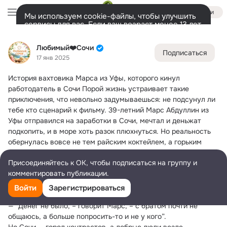
Войти
Мы используем cookie-файлы, чтобы улучшить
сервисы для вас. Если ваш возраст менее 13 лет,
настроить cookie-файлы должен ваш законный
Любимый❤️Сочи
представитель.
Больше информации
Любимый❤️Сочи
Подписаться
Разрешить все
Настроить
Лента
Участники
Темы
Фото
Ещё
101K
32K
86K
17 янв 2025
История вахтовика Марса из Уфы, которого кинул 
Дополнительная
колонка
Всё
32 827
Обсуждаемые
работодатель в Сочи
 Порой жизнь устраивает такие 
приключения, что невольно задумываешься: не подсунул ли 
тебе кто сценарий к фильму. 39-летний Марс Абдуллин из 
Уфы отправился на заработки в Сочи, мечтал и деньжат 
подкопить, и в море хоть разок плюхнуться. Но реальность 
обернулась вовсе не тем райским коктейлем, а горьким 
отваром из обмана и пустого кармана.
Присоединяйтесь к ОК, чтобы подписаться на группу и
Месяц он трудился на стройке, а в итоге остался с нулём в 
комментировать публикации.
кошельке. Поначалу просто опешил: родных мало, 
дружеских плеч ещё меньше. Что ж, решил идти домой 
Войти
Зарегистрироваться
пешком.
— “Денег не было, – говорит Марс, – с братом почти не 
общаюсь, а больше попросить-то и не у кого”.