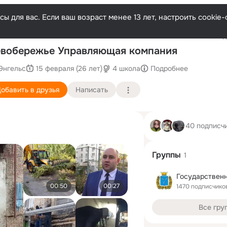
ы для вас. Если ваш возраст менее 13 лет, настроить cooki
Последн
вобережье Управляющая компания
Энгельс
15 февраля (26 лет)
4 школа
Подробнее
обавить в друзья
Написать
40 подписч
Группы
1
00:50
00:27
1470 подписчико
Все гру