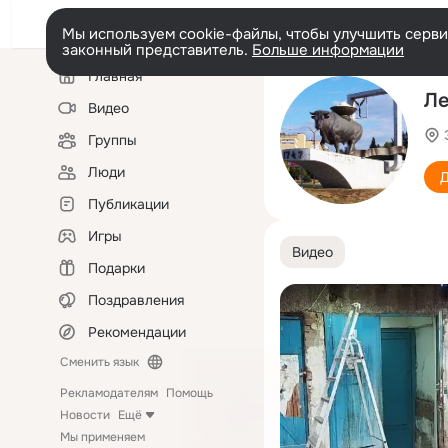
Мы используем cookie-файлы, чтобы улучшить сервис
законный представитель.
Больше информации
Левая
Главная
колонка
Ле
Видео
Группы
Люди
Д
Публикации
Игры
Видео
Подарки
Поздравления
Рекомендации
Сменить язык
Рекламодателям
Помощь
Новости
Ещё
Мы применяем