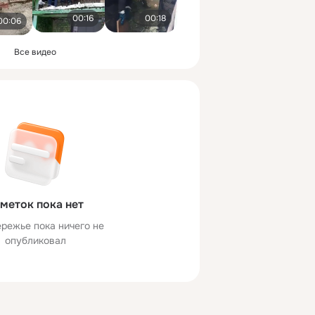
00:16
00:18
00:06
Все видео
меток пока нет
режье пока ничего не
опубликовал