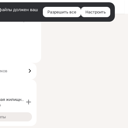
Войти
e-файлы должен ваш
Разрешить все
Настроить
Правая
ий визит: вчера 16:24
колонка
иков
Государственная жилищная инспекция Саратовской обл
в
ппы