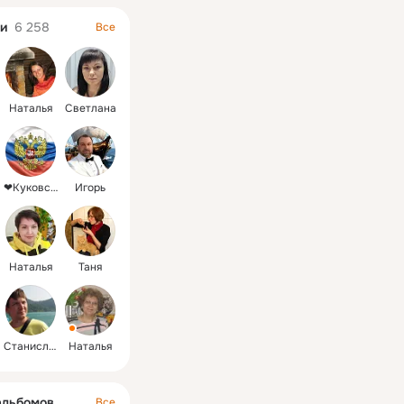
и
6 258
Все
Наталья
Светлана
❤Куковскаяஇ🇷🇺
Игорь
Наталья
Таня
Станислав
Наталья
альбомов
Все