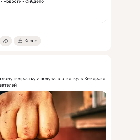
 • Новости • Сибдепо
Класс
глому подростку и получила ответку: в Кемерове 
вателей