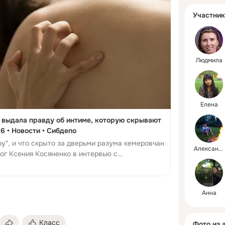
Участник
Людмила
Елена
 выдала правду об интиме, которую скрывают
26 • Новости • Сибдепо
чу", и что скрыто за дверьми разума кемеровчан
Александр
ог Ксения Косяненко в интервью с
депо".
Анна
Класс
Фото из 