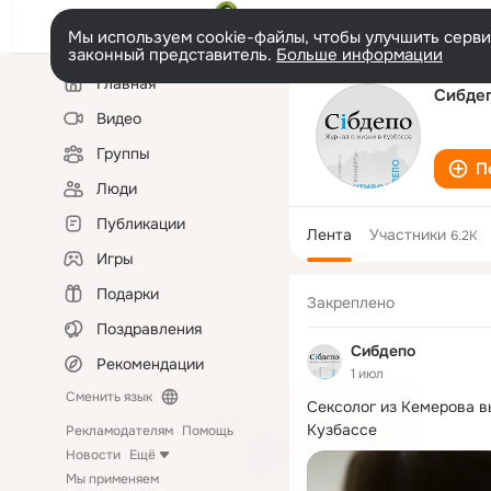
Мы используем cookie-файлы, чтобы улучшить сервис
законный представитель.
Больше информации
Левая
Главная
колонка
Сибде
Видео
Группы
П
Люди
Публикации
Лента
Участники
6.2K
Игры
Подарки
Закреплено
Поздравления
Сибдепо
Рекомендации
1 июл
Сменить язык
Сексолог из Кемерова в
Кузбассе
Рекламодателям
Помощь
Новости
Ещё
Мы применяем