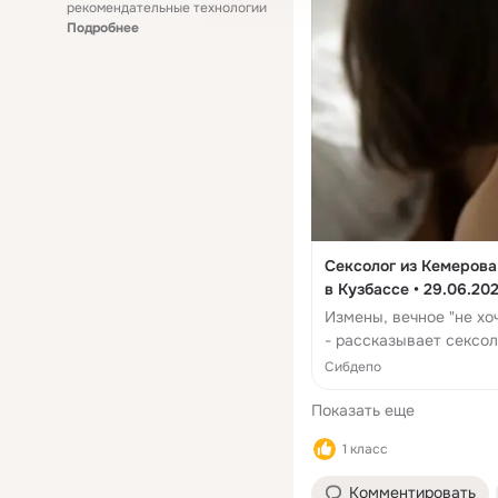
рекомендательные технологии
Подробнее
Сексолог из Кемерова
в Кузбассе • 29.06.20
Измены, вечное "не хо
- рассказывает сексол
корреспондентом "Сиб
Сибдепо
Показать еще
1 класс
Комментировать