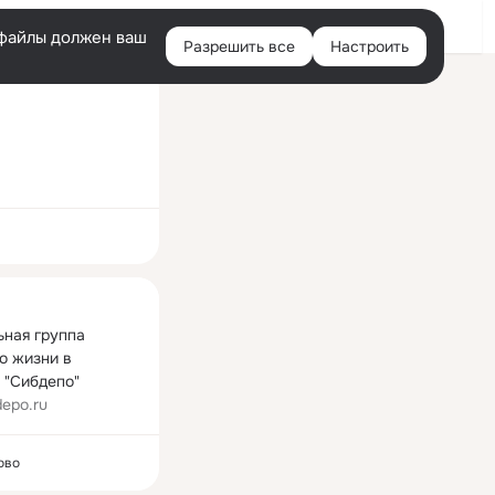
Войти
e-файлы должен ваш
Разрешить все
Настроить
Правая
колонка
ная
ная группа 
о жизни в 
Кузбассе "Сибдепо" 
epo.ru
ово