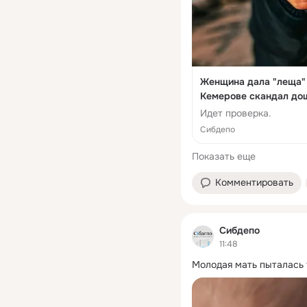
Женщина дала "леща" 
Кемерове скандал доше
Сибдепо
Идет проверка.
Сибдепо
Показать еще
Комментировать
Сибдепо
11:48
Молодая мать пыталась 