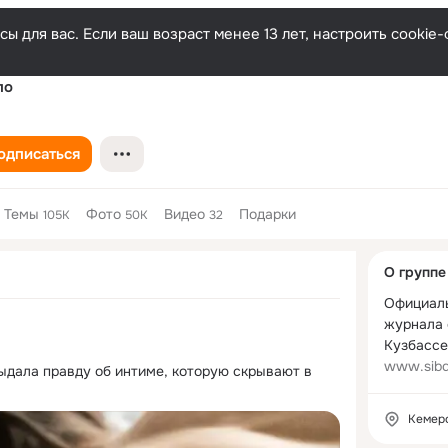
ы для вас. Если ваш возраст менее 13 лет, настроить cooki
по
одписаться
Темы
Фото
Видео
Подарки
105K
50K
32
Дополнитель
О группе
колонка
Официаль
журнала 
www.sibd
ыдала правду об интиме, которую скрывают в 
Кемер