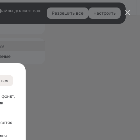
Войти
e-файлы должен ваш
Разрешить все
Настроить
Правая
колонка
ная
69
емые
ться
фонд", 
к 
сетях 
ья 