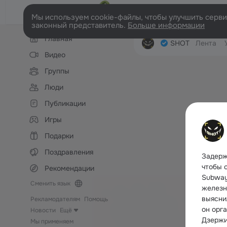
Мы используем cookie-файлы, чтобы улучшить сервис
законный представитель.
Больше информации
Левая
Главная
колонка
SHOT
Лента
Видео
Группы
Люди
Публикации
Игры
Подарки
Поздравления
Задерж
чтобы 
Рекомендации
Subway
Сменить язык
железн
выяснил
Рекламодателям
Помощь
он орг
Новости
Ещё
Дзержи
Мы применяем