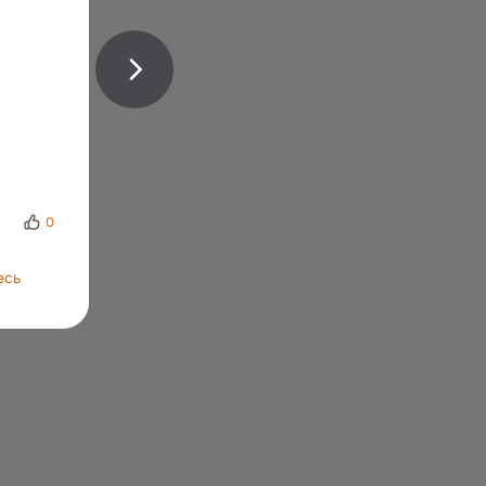
0
есь