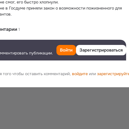
не смог, его быстро хлопнули.
не в Госдуме приняли закон о возможности пожизненного для 
антов.
ентарии
1
алерий Дубов
Войти
Зарегистрироваться
водить смертную казнь!
омментировать публикации.
 2022
я того чтобы оставить комментарий,
войдите
или
зарегистрируйт