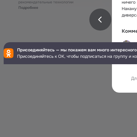
ничего 
рекомендательные технологии
Подробнее
Накану
диверс
Комм
В
Присоединяйтесь — мы покажем вам много интересного
Пора в
Присоединяйтесь к ОК, чтобы подписаться на группу и к
23 дек
Дл