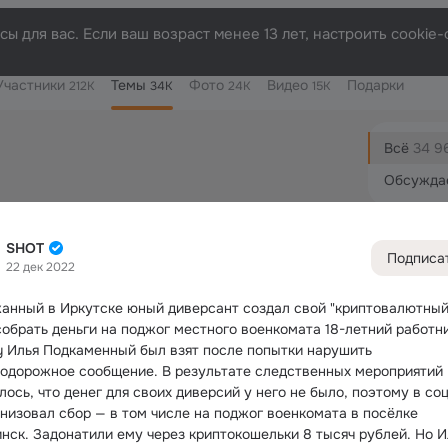
ы для вас. Если ваш возраст менее 13 лет, настроить cooki
Участники
Темы
Фото
Видео
Подарки
212K
34K
24K
15K
Дополнитель
колонка
Всё
34 9
Обсужда
SHOT
Подписа
22 дек 2022
анный в Иркутске юный диверсант создал свой "криптовалютный 
собрать деньги на поджог местного военкомата
 18-летний работни
 Илья Подкаменный был взят после попытки нарушить 
одорожное сообщение. В результате следственных мероприятий 
ось, что денег для своих диверсий у него не было, поэтому в соц
анизовал сбор — в том числе на поджог военкомата в посёлке 
нск. Задонатили ему через криптокошельки 8 тысяч рублей. Но Ил