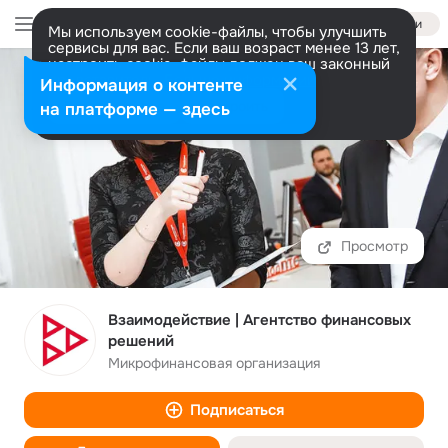
Войти
Мы используем cookie-файлы, чтобы улучшить
сервисы для вас. Если ваш возраст менее 13 лет,
настроить cookie-файлы должен ваш законный
представитель.
Больше информации
Информация о контенте
Разрешить все
Настроить
на платформе — здесь
Открыть
Взаимодействие | Агентство финансовых
решений
Микрофинансовая организация
Подписаться