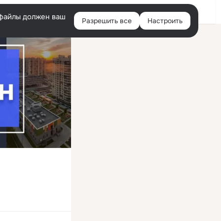
Войти
e-файлы должен ваш
Разрешить все
Настроить
Правая
колонка