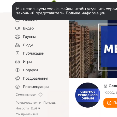
Мы используем cookie-файлы, чтобы улучшить сервис
законный представитель.
Больше информации
Левая
Главная
колонка
Видео
Группы
Люди
Публикации
Игры
Подарки
Поздравления
Сев
Рекомендации
Город, 
Сменить язык
П
Рекламодателям
Помощь
Новости
Ещё
Мы применяем