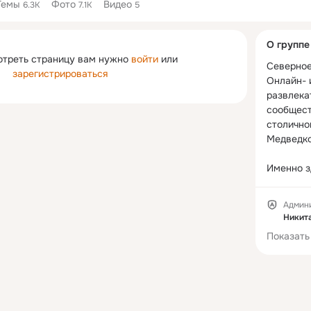
Темы
Фото
Видео
6.3K
7.1K
5
Дополнитель
О группе
колонка
отреть страницу вам нужно
войти
или
Северное
зарегистрироваться
Онлайн- 
развлека
сообщест
столично
Медведко
Именно з
всё само
важное, ч
Админ
Южном Ме
Никит
новости, 
Показать
различных
заведений
также мно
полезной
плюс конк