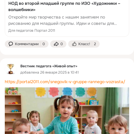
НОД во второй младшей группе по ИЗО «Художники –
волшебники»
Откройте мир творчества с нашим занятием по
рисованию для младшей группы. Идеи и советы для
воспитателей детских садов.
Для педагогов Портал 2011
Комментарии
0
0
Класс!
2
Вестник педагога «Живой опыт»
добавлена 26 января 2025 в 10:41
https://portal2011.com/snegovik-v-gruppe-rannego-vozrasta/