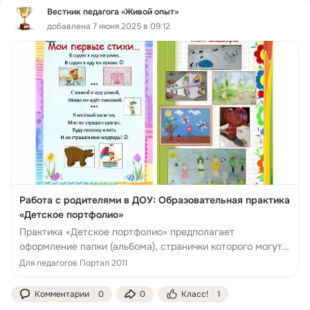
Вестник педагога «Живой опыт»
добавлена 7 июня 2025 в 09:12
Работа с родителями в ДОУ: Образовательная практика
«Детское портфолио»
Практика «Детское портфолио» предполагает
оформление папки (альбома), странички которого могут
рассказать о ребёнке и его ближайшем окружении
Для педагогов Портал 2011
(родных,
Комментарии
0
0
Класс!
1