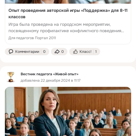
Опыт проведения авторской игры «Поддержка» для 8-11
классов
Игра была проведена на городском мероприятии,
посвященному профилактике конфликтного поведения
среди подростков 8-х классов.
Для педагогов Портал 2011
Комментарии
0
0
Класс!
1
Вестник педагога «Живой опыт»
добавлена 22 декабря 2024 в 11:17