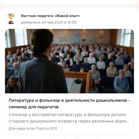
Вестник педагога «Живой опыт»
добавлена 25 мая 2025 в 10:59
Литература и фольклор в деятельности дошкольников -
семинар для педагогов
Семинар о восприятии литературы и фольклора детьми
старшего дошкольного возраста через различные формы
деятельности.
Для педагогов Портал 2011