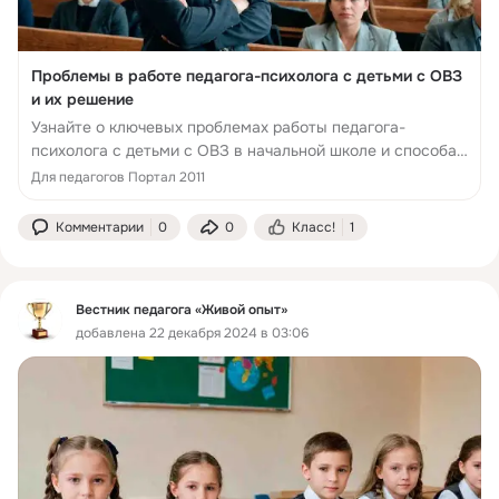
Проблемы в работе педагога-психолога с детьми с ОВЗ
и их решение
Узнайте о ключевых проблемах работы педагога-
психолога с детьми с ОВЗ в начальной школе и способах
их решения.
Для педагогов Портал 2011
Комментарии
0
0
Класс!
1
Вестник педагога «Живой опыт»
добавлена 22 декабря 2024 в 03:06