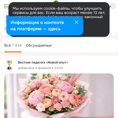
Войти
Мы используем cookie-файлы, чтобы улучшить
сервисы для вас. Если ваш возраст менее 13 лет,
настроить cookie-файлы должен ваш законный
Вестник педагога «Живой опыт»
представитель.
Больше информации
Информация о контенте
Разрешить все
Настроить
на платформе — здесь
Лента
Участники
Темы
Фото
Ещё
8.1K
7.9K
97
Дополнительная
колонка
Всё
7 934
Обсуждаемые
Вестник педагога «Живой опыт»
добавлена 6 февраля в 23:05