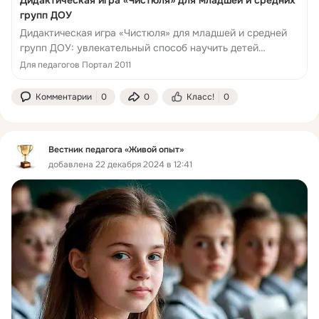
групп ДОУ
Дидактическая игра «Чистюля» для младшей и средней
групп ДОУ: увлекательный способ научить детей
правилам гигиены через игру!
Для педагогов Портал 2011
Комментарии
0
0
Класс!
0
Вестник педагога «Живой опыт»
добавлена 22 декабря 2024 в 12:41