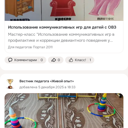
Использование коммуникативных игр для детей с ОВЗ
Мастер-класс "Использование коммуникативных игр в
профилактике и коррекции девиантного поведения у
детей с ОВЗ в начальной школе".
Для педагогов Портал 2011
Комментарии
0
0
Класс!
1
Вестник педагога «Живой опыт»
добавлена 5 декабря 2025 в 18:33