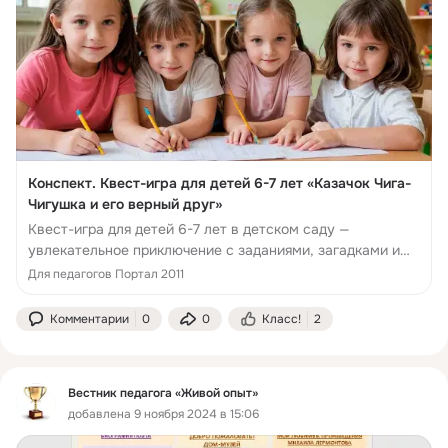
Конспект. Квест-игра для детей 6-7 лет «Казачок Чига-
Чигушка и его верный друг»
Квест-игра для детей 6-7 лет в детском саду —
увлекательное приключение с заданиями, загадками и
весельем. Развивайте смекалку и командный дух!
Для педагогов Портал 2011
Комментарии
0
0
Класс!
2
Вестник педагога «Живой опыт»
добавлена 9 ноября 2024 в 15:06