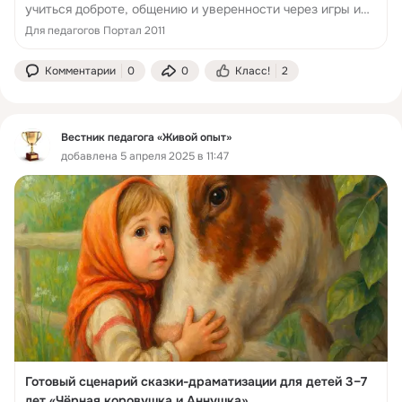
учиться доброте, общению и уверенности через игры и
психологические упражнения.
Для педагогов Портал 2011
Комментарии
0
0
Класс!
2
Вестник педагога «Живой опыт»
добавлена 5 апреля 2025 в 11:47
Готовый сценарий сказки-драматизации для детей 3–7
лет «Чёрная коровушка и Аннушка»