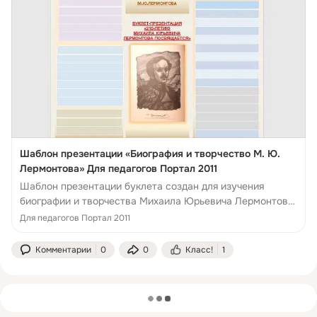
Шаблон презентации «Биография и творчество М. Ю.
Лермонтова» Для педагогов Портал 2011
Шаблон презентации буклета создан для изучения
биографии и творчества Михаила Юрьевича Лермонтова
на уроках литературы, во внеурочной деятельности.
Для педагогов Портал 2011
Комментарии
0
0
Класс!
1
загрузка