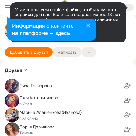
Войти
Мы используем cookie-файлы, чтобы улучшить
сервисы для вас. Если ваш возраст менее 13 лет,
настроить cookie-файлы должен ваш законный
Cергей Платов
представитель.
Больше информации
Информация о контенте
Разрешить все
Настроить
на платформе — здесь
Москва
4 апреля
421 школа
Подробнее
Добавить в друзья
Написать
Друзья
71
Лиза Гончарова
Галя Котельникова
г. Орел
Марина Алёшенкова(Иванова)
п.Хлюпино
Дарья Дарьянова
Тюмень