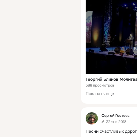
В
Георгий Блинов Молитв
588 просмотров
Показать еще
Фид
Сергей Гостеев
22 янв 2018
Песни счастливых дорог