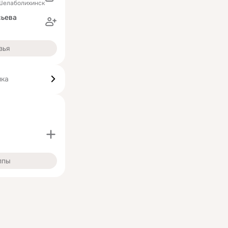
Шелаболихинский район)
сьева
зья
ика
ппы