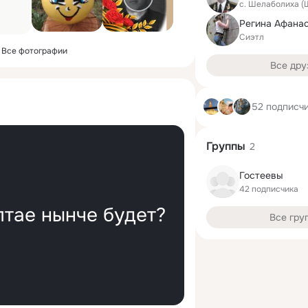
с. Шелаболиха (
Регина Афана
Сиэтл
Все фотографии
Все дру
52 подписч
Группы
2
Гостеевы
42 подписчика
лтае нынче будет?
Все гру