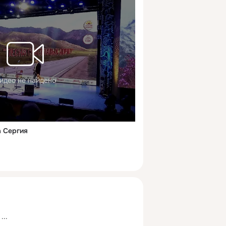
идео не найдено
а Сергия
 ...