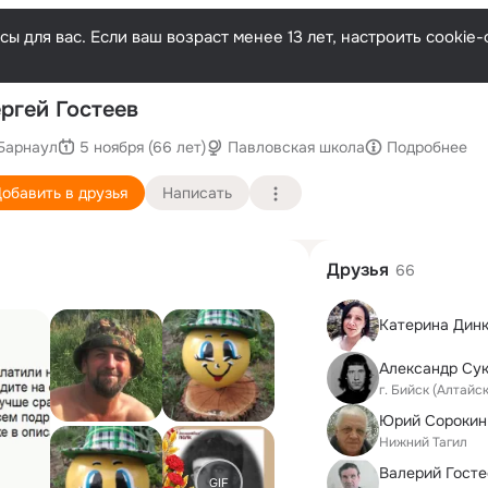
ы для вас. Если ваш возраст менее 13 лет, настроить cooki
По
ргей Гостеев
Барнаул
5 ноября (66 лет)
Павловская школа
Подробнее
обавить в друзья
Написать
Друзья
66
Катерина Дин
Александр Сук
г. Бийск (Алтайс
Юрий Сорокин
Нижний Тагил
Валерий Госте
GIF