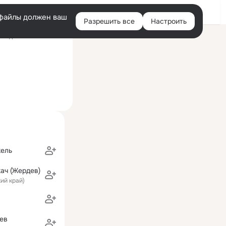
Войти
e-файлы должен ваш
Разрешить все
Настроить
Правая
следний визит: 22 июл
колонка
кель
ач (Жердев)
кий край)
ев