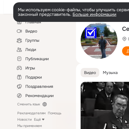
Мы используем cookie-файлы, чтобы улучшить сервис
законный представитель.
Больше информации
Левая
Главная
колонка
Се
Видео
Группы
Люди
Д
Публикации
Игры
Видео
Музыка
Подарки
Поздравления
Рекомендации
Сменить язык
Рекламодателям
Помощь
Новости
Ещё
Мы применяем