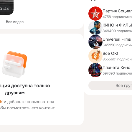
01:44
4758 подписчико
Все видео
КИНО и ФИЛЬ
849409 подписч
Universal Films
345950 подписч
Всё ОК!
8555601 подписч
Планета Кино
597690 подписчи
ция доступна только
Все гру
друзьям
ОК
и добавьте пользователя
тобы посмотреть его контент