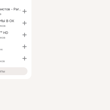
Партия Социалистов - Partidul Socialiştilor
в
МЫ В ОК
иков
 ™ HD
иков
ик
ков
ппы