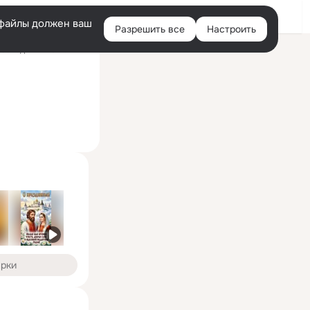
Войти
e-файлы должен ваш
Разрешить все
Настроить
Правая
оследний визит: 22:14
колонка
арки