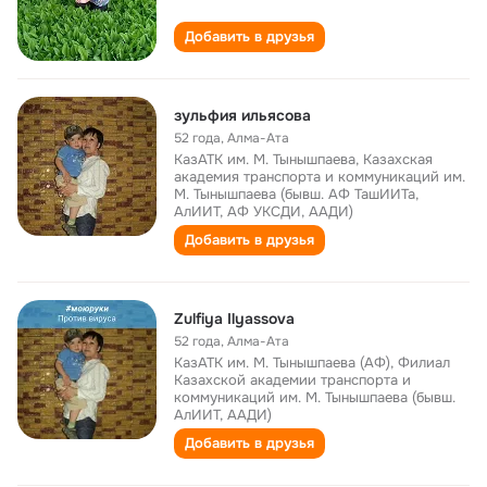
Добавить в друзья
зульфия ильясова
52 года
,
Алма-Ата
КазАТК им. М. Тынышпаева, Казахская
академия транспорта и коммуникаций им.
М. Тынышпаева (бывш. АФ ТашИИТа,
АлИИТ, АФ УКСДИ, ААДИ)
Добавить в друзья
Zulfiya Ilyassova
52 года
,
Алма-Ата
КазАТК им. М. Тынышпаева (АФ), Филиал
Казахской академии транспорта и
коммуникаций им. М. Тынышпаева (бывш.
АлИИТ, ААДИ)
Добавить в друзья