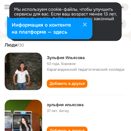
Войти
Мы используем cookie-файлы, чтобы улучшить
сервисы для вас. Если ваш возраст менее 13 лет,
настроить cookie-файлы должен ваш законный
zulfiya ilyasova
Поиск
представитель.
Больше информации
Информация о контенте
по
людям
Разрешить все
Настроить
на платформе — здесь
Люди
130
Зульфия Ильясова
53 года
,
Боровое
Карагандинский педагогический колледж
Добавить в друзья
зульфия ильясова
37 лет
,
Актау
Добавить в друзья