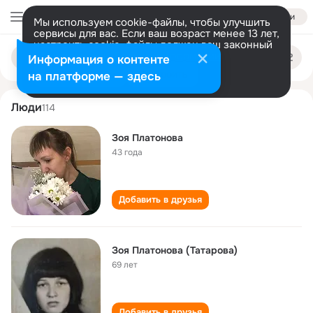
Войти
Мы используем cookie-файлы, чтобы улучшить
сервисы для вас. Если ваш возраст менее 13 лет,
настроить cookie-файлы должен ваш законный
zoya platonova
Поиск
представитель.
Больше информации
Информация о контенте
по
людям
Разрешить все
Настроить
на платформе — здесь
Люди
114
Зоя Платонова
43 года
Добавить в друзья
Зоя Платонова (Татарова)
69 лет
Добавить в друзья