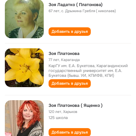
Зоя Ладатко ( Платонова)
67 лет
,
с. Дрыжина Гребля ( николаев)
Добавить в друзья
Зоя Платонова
77 лет
,
Караганда
КарГУ им. Е.А. Букетова, Карагандинский
государственный университет им. Е.А.
Букетова (бывш. УИ, КПИФВ, КПИ)
Добавить в друзья
Зоя Платонова ( Ященко )
120 лет
,
Харьков
125 школа
Добавить в друзья