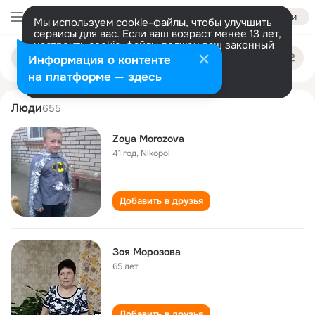
Войти
Мы используем cookie-файлы, чтобы улучшить
сервисы для вас. Если ваш возраст менее 13 лет,
настроить cookie-файлы должен ваш законный
zoya morozova
Поиск
представитель.
Больше информации
Информация о контенте
по
людям
Разрешить все
Настроить
на платформе — здесь
Люди
655
Zoya Morozova
41 год
,
Nikopol
Добавить в друзья
Зоя Морозова
65 лет
Добавить в друзья