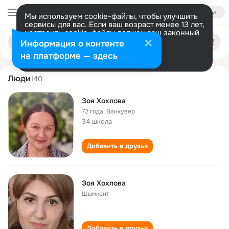
Войти
Мы используем cookie-файлы, чтобы улучшить
сервисы для вас. Если ваш возраст менее 13 лет,
настроить cookie-файлы должен ваш законный
zoya khokhlova
Поиск
представитель.
Больше информации
Информация о контенте
по
людям
Разрешить все
Настроить
на платформе — здесь
Люди
140
Зоя Хохлова
72 года
,
Ванкувер
34 школа
Добавить в друзья
Зоя Хохлова
Шымкент
Добавить в друзья