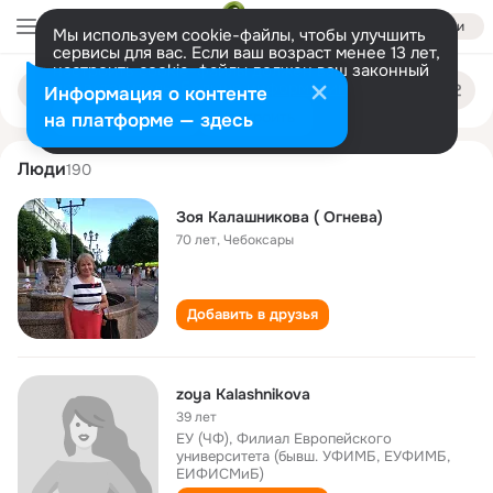
Войти
Мы используем cookie-файлы, чтобы улучшить
сервисы для вас. Если ваш возраст менее 13 лет,
настроить cookie-файлы должен ваш законный
zoya kalashnikova
Поиск
представитель.
Больше информации
Информация о контенте
по
людям
Разрешить все
Настроить
на платформе — здесь
Люди
190
Зоя Калашникова ( Огнева)
70 лет
,
Чебоксары
Добавить в друзья
zoya Kalashnikova
39 лет
ЕУ (ЧФ), Филиал Европейского
университета (бывш. УФИМБ, ЕУФИМБ,
ЕИФИСМиБ)