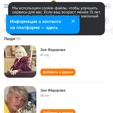
Войти
Мы используем cookie-файлы, чтобы улучшить
сервисы для вас. Если ваш возраст менее 13 лет,
настроить cookie-файлы должен ваш законный
zoya fyodorova
Поиск
представитель.
Больше информации
Информация о контенте
по
людям
Разрешить все
Настроить
на платформе — здесь
Люди
737
Зоя Федорова
61 год
Добавить в друзья
Зоя Фёдорова
56 лет
Добавить в друзья