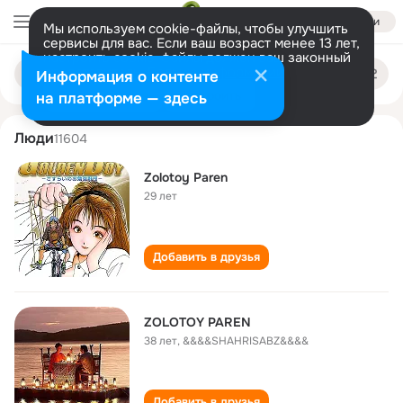
Войти
Мы используем cookie-файлы, чтобы улучшить
сервисы для вас. Если ваш возраст менее 13 лет,
настроить cookie-файлы должен ваш законный
zolotoy paren
Поиск
представитель.
Больше информации
Информация о контенте
по
людям
Разрешить все
Настроить
на платформе — здесь
Люди
11604
Zolotoy Paren
29 лет
Добавить в друзья
ZOLOTOY PAREN
38 лет
,
&&&&SHAHRISABZ&&&&
Добавить в друзья