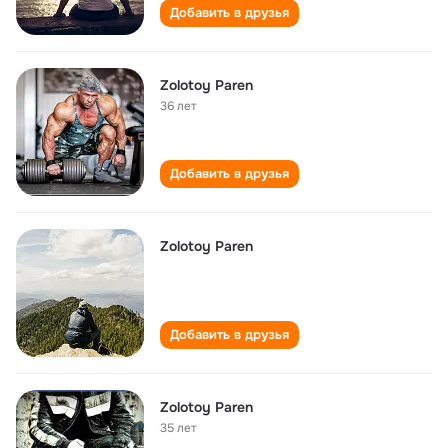
Добавить в друзья
Zolotoy Paren
36 лет
Добавить в друзья
Zolotoy Paren
Добавить в друзья
Zolotoy Paren
35 лет