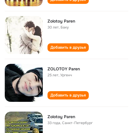
Zolotoy Paren
30 лет
,
Баку
Добавить в друзья
ZOLOTOY Paren
25 лет
,
Ургенч
Добавить в друзья
Zolotoy Paren
33 года
,
Санкт-Петербург