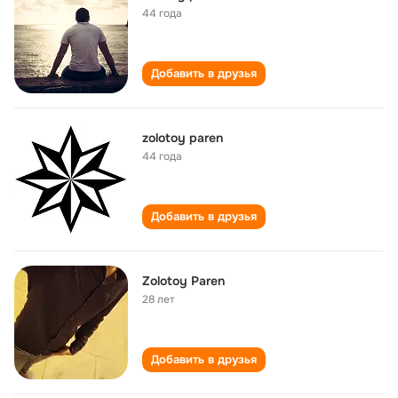
44 года
Добавить в друзья
zolotoy paren
44 года
Добавить в друзья
Zolotoy Paren
28 лет
Добавить в друзья