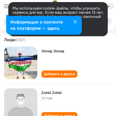
Войти
Мы используем cookie-файлы, чтобы улучшить
сервисы для вас. Если ваш возраст менее 13 лет,
настроить cookie-файлы должен ваш законный
zokhid zokhid
Поиск
представитель.
Больше информации
Информация о контенте
по
людям
Разрешить все
Настроить
на платформе — здесь
Люди
37671
Зохид Зохид
Добавить в друзья
Zohid Zohid
33 года
Добавить в друзья