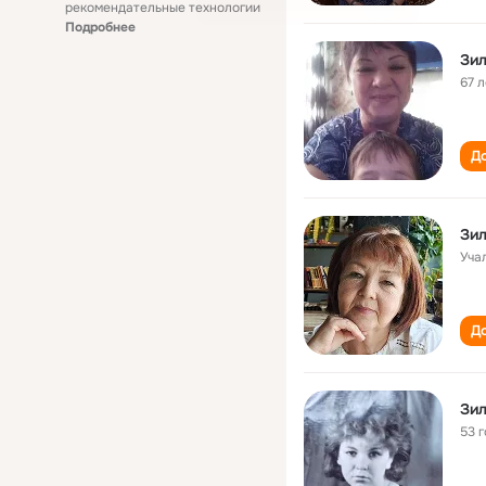
рекомендательные технологии
Подробнее
Зи
67 л
До
Зил
Уча
До
Зи
53 