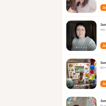
До
Зи
пос
До
Зил
63 
До
Зил
61 г