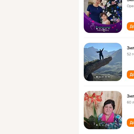
Оре
До
Зи
52 
До
Зи
60 
До