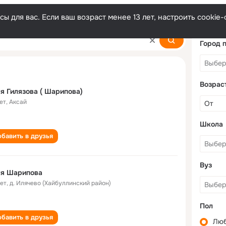
ы для вас. Если ваш возраст менее 13 лет, настроить cooki
Город 
Возрас
я Гилязова ( Шарипова)
ет
,
Аксай
Школа
бавить в друзья
Вуз
ля Шарипова
лет
,
д. Илячево (Хайбуллинский район)
Пол
бавить в друзья
Лю