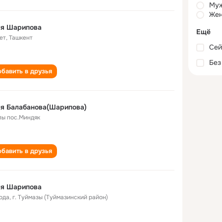
Му
Жен
ля Шарипова
Ещё
ет
,
Ташкент
Сей
Без
бавить в друзья
я Балабанова(Шарипова)
лы пос.Миндяк
бавить в друзья
ля Шарипова
года
,
г. Туймазы (Туймазинский район)