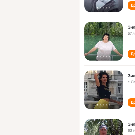
До
Зи
57 л
До
Зил
г. 
До
Зил
63 