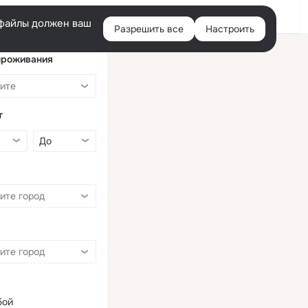
Войти
e-файлы должен ваш
Разрешить все
Настроить
Правая
колонка
проживания
т
бой