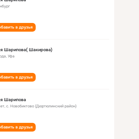
нбург
бавить в друзья
ля Шарипова( Шакирова)
года
,
Уфа
бавить в друзья
ля Шарипова
лет
,
с. Новобиктово (Дюртюлинский район)
бавить в друзья