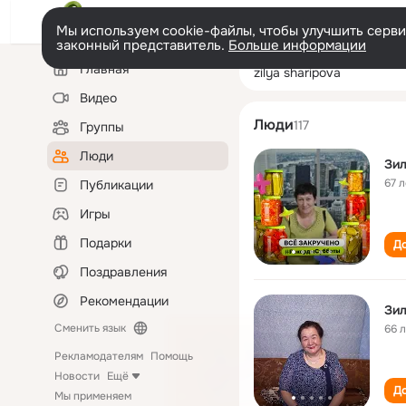
Мы используем cookie-файлы, чтобы улучшить сервис
законный представитель.
Больше информации
Левая
Поиск
Главная
zilya sharipova
колонка
по
людям
Видео
Люди
117
Группы
Люди
Зил
67 л
Публикации
Игры
Подарки
До
Поздравления
Рекомендации
Зи
Сменить язык
66 
Рекламодателям
Помощь
Новости
Ещё
До
Мы применяем