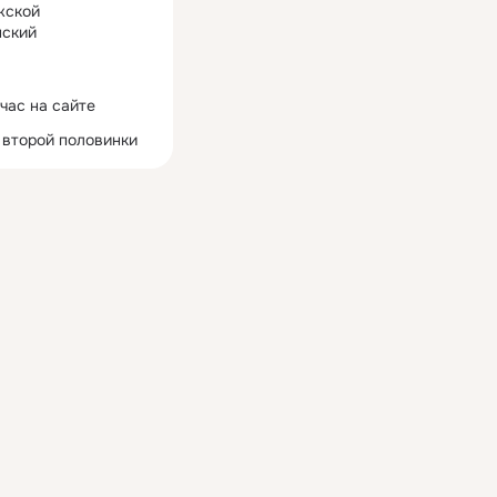
жской
ский
час на сайте
 второй половинки