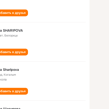
бавить в друзья
ya SHARIPOVA
ет
,
Белоркцк
бавить в друзья
ya Sharipova
од
,
Когалым
кола
бавить в друзья
ля Шарипова