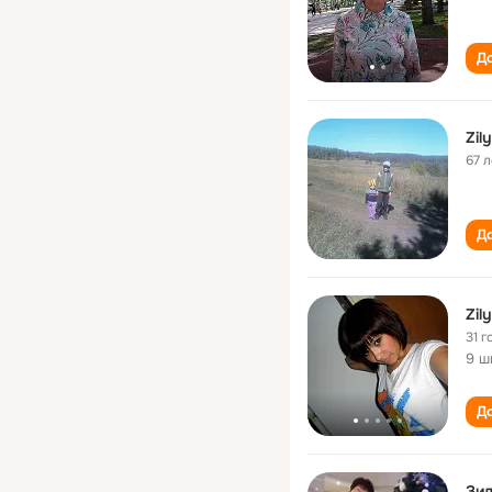
До
Zil
67 л
До
Zil
31 г
9 ш
До
Зи