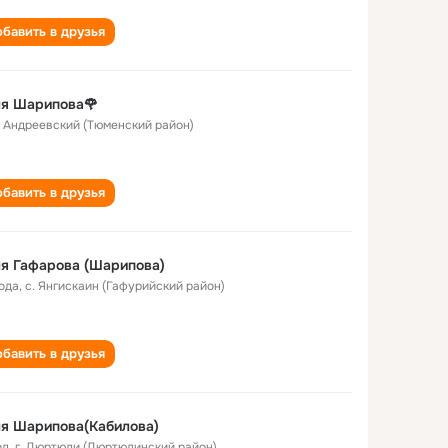
бавить в друзья
ля Шарипова🌹
. Андреевский (Тюменский район)
бавить в друзья
я Гафарова (Шарипова)
года
,
с. Янгискаин (Гафурийский район)
бавить в друзья
я Шарипова(Кабилова)
од
,
г. Дюртюли (Дюртюлинский район)