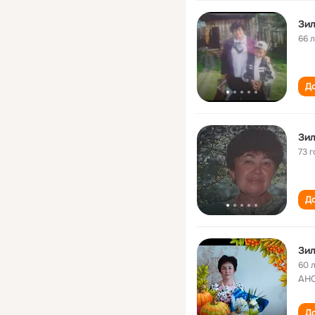
Зи
66 
До
Зил
73 г
До
Зи
60 
АНО
До