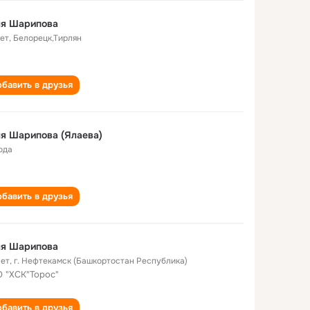
ля Шарипова
лет
,
Белорецк,Тирлян
бавить в друзья
я Шарипова (Ялаева)
ода
бавить в друзья
ля Шарипова
лет
,
г. Нефтекамск (Башкортостан Республика)
 "ХСК"Торос"
бавить в друзья