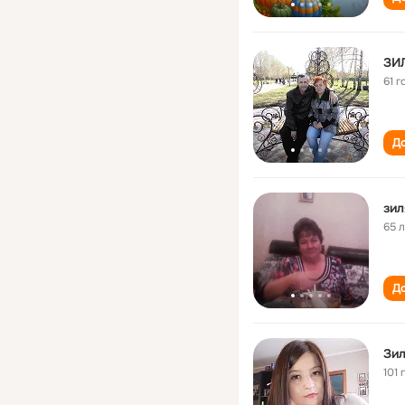
ЗИ
61 г
До
зил
65 
До
Зил
101 