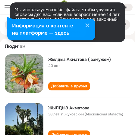
Войти
Мы используем cookie-файлы, чтобы улучшить
сервисы для вас. Если ваш возраст менее 13 лет,
настроить cookie-файлы должен ваш законный
zhyldyz akmatova
Поиск
представитель.
Больше информации
Информация о контенте
по
людям
Разрешить все
Настроить
на платформе — здесь
Люди
169
Жылдыз Акматова ( замужем)
40 лет
Добавить в друзья
ЖЫЛДЫЗ Акматова
38 лет
,
г. Жуковский (Московская область)
Добавить в друзья