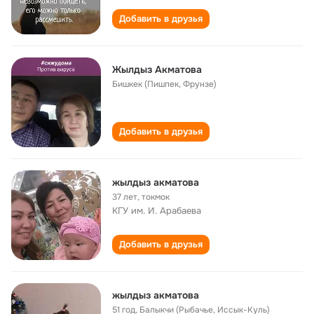
Добавить в друзья
Жылдыз Акматова
Бишкек (Пишпек, Фрунзе)
Добавить в друзья
жылдыз акматова
37 лет
,
токмок
КГУ им. И. Арабаева
Добавить в друзья
жылдыз акматова
51 год
,
Балыкчи (Рыбачье, Иссык-Куль)