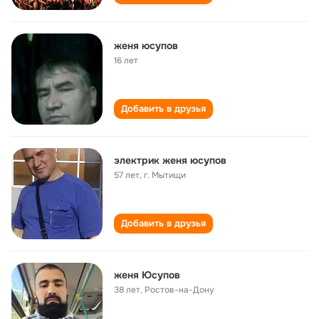
женя юсупов
16 лет
Добавить в друзья
электрик женя юсупов
57 лет
,
г. Мытищи
Добавить в друзья
женя Юсупов
38 лет
,
Ростов-на-Дону