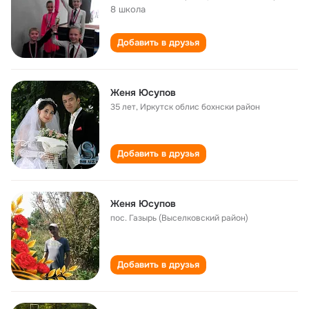
8 школа
Добавить в друзья
Женя Юсупов
35 лет
,
Иркутск облис бохнски район
Добавить в друзья
Женя Юсупов
пос. Газырь (Выселковский район)
Добавить в друзья