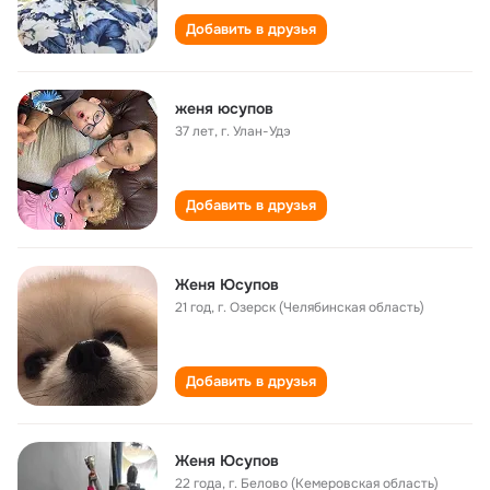
Добавить в друзья
женя юсупов
37 лет
,
г. Улан-Удэ
Добавить в друзья
Женя Юсупов
21 год
,
г. Озерск (Челябинская область)
Добавить в друзья
Женя Юсупов
22 года
,
г. Белово (Кемеровская область)