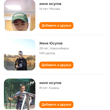
женя юсупов
14 лет
,
Москва
Добавить в друзья
Женя Юсупов
28 лет
,
Новосибирск
144 школа
Добавить в друзья
женя юсупов
19 лет
,
Казань
Добавить в друзья