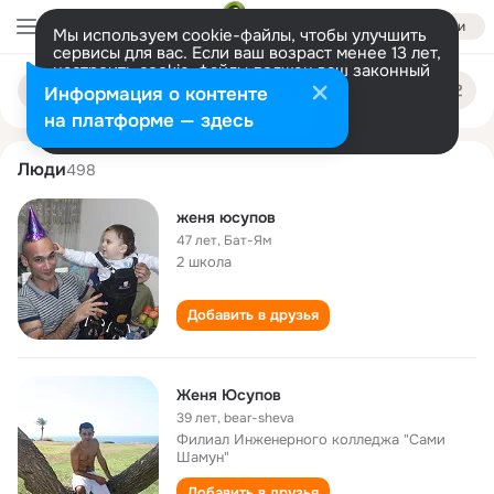
Войти
Мы используем cookie-файлы, чтобы улучшить
сервисы для вас. Если ваш возраст менее 13 лет,
настроить cookie-файлы должен ваш законный
zhenya yusupov
Поиск
представитель.
Больше информации
Информация о контенте
по
людям
Разрешить все
Настроить
на платформе — здесь
Люди
498
женя юсупов
47 лет
,
Бат-Ям
2 школа
Добавить в друзья
Женя Юсупов
39 лет
,
bear-sheva
Филиал Инженерного колледжа "Сами
Шамун"
Добавить в друзья