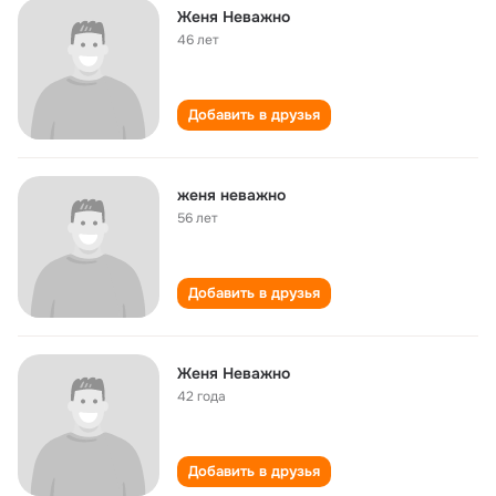
Женя Неважно
46 лет
Добавить в друзья
женя неважно
56 лет
Добавить в друзья
Женя Неважно
42 года
Добавить в друзья