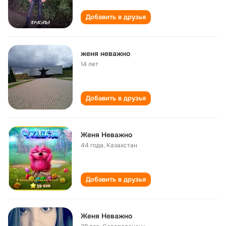
Добавить в друзья
женя неважно
14 лет
Добавить в друзья
Женя Неважно
44 года
,
Казахстан
Добавить в друзья
Женя Неважно