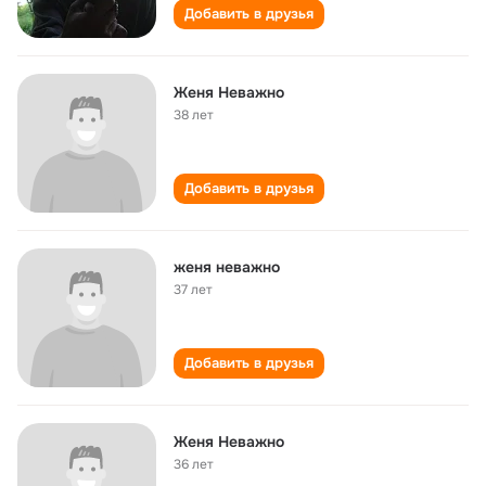
Добавить в друзья
Женя Неважно
38 лет
Добавить в друзья
женя неважно
37 лет
Добавить в друзья
Женя Неважно
36 лет