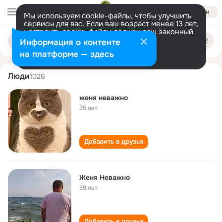
Войти
Мы используем cookie-файлы, чтобы улучшить
сервисы для вас. Если ваш возраст менее 13 лет,
настроить cookie-файлы должен ваш законный
zhenya nevazhno
Поиск
представитель.
Больше информации
Информация о контенте
по
людям
Разрешить все
Настроить
на платформе — здесь
Люди
1026
женя неважно
35 лет
Добавить в друзья
Женя Неважно
39 лет
Добавить в друзья