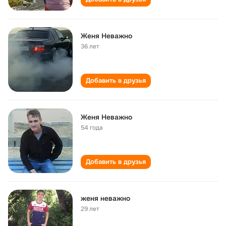
Женя Неважно
36 лет
Добавить в друзья
Женя Неважно
54 года
Добавить в друзья
женя неважно
29 лет