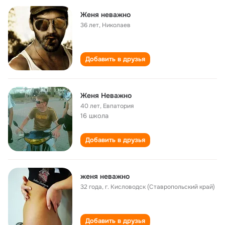
Женя неважно
36 лет
,
Николаев
Добавить в друзья
Женя Неважно
40 лет
,
Евпатория
16 школа
Добавить в друзья
женя неважно
32 года
,
г. Кисловодск (Ставропольский край)
Добавить в друзья