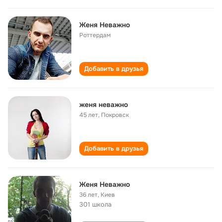
Женя Неважно
Роттердам
Добавить в друзья
женя неважно
45 лет
,
Покровск
Добавить в друзья
Женя Неважно
36 лет
,
Киев
301 школа