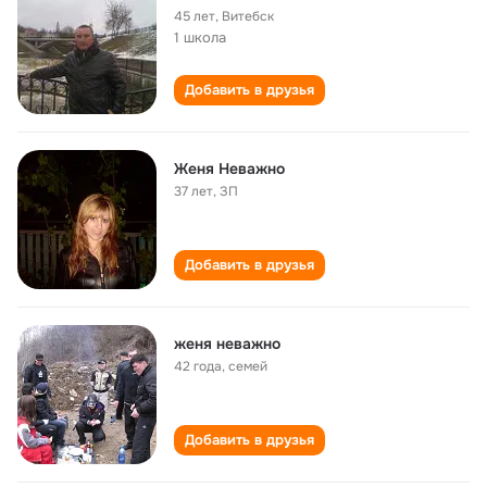
45 лет
,
Витебск
1 школа
Добавить в друзья
Женя Неважно
37 лет
,
ЗП
Добавить в друзья
женя неважно
42 года
,
семей
Добавить в друзья