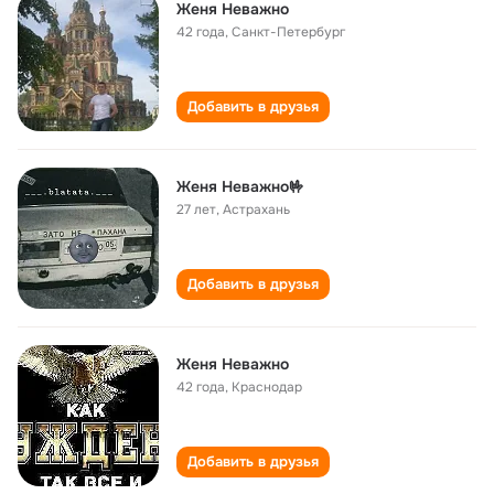
Женя Неважно
42 года
,
Санкт-Петербург
Добавить в друзья
Женя Неважно🤟
27 лет
,
Астрахань
Добавить в друзья
Женя Неважно
42 года
,
Краснодар
Добавить в друзья