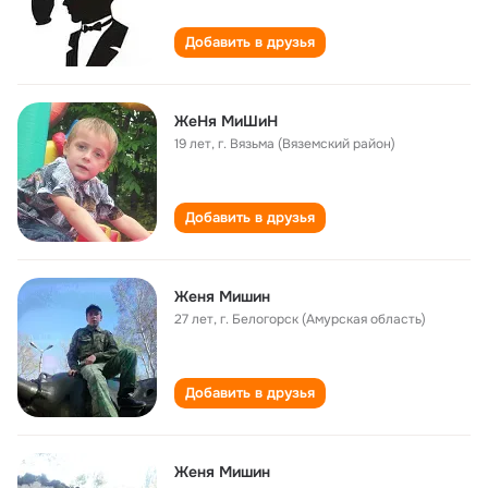
Добавить в друзья
ЖеНя МиШиН
19 лет
,
г. Вязьма (Вяземский район)
Добавить в друзья
Женя Мишин
27 лет
,
г. Белогорск (Амурская область)
Добавить в друзья
Женя Мишин