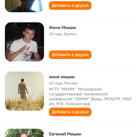
Добавить в друзья
Женя Мишин
33 года
,
Брянск
Добавить в друзья
женя мишин
42 года
,
Москва
МГТУ "МАМИ", Московский
государственный технический
университет "МАМИ" (бывш. МГААТМ, МАИ
им. М.В. Ломоносова)
Добавить в друзья
Евгений Мишин