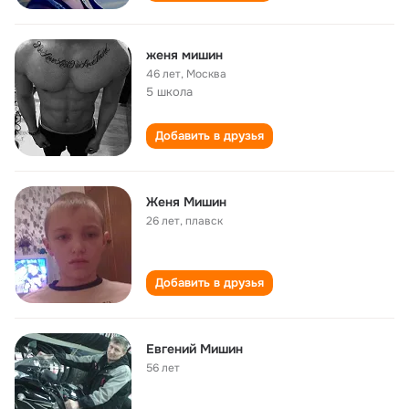
женя мишин
46 лет
,
Москва
5 школа
Добавить в друзья
Женя Мишин
26 лет
,
плавск
Добавить в друзья
Евгений Мишин
56 лет