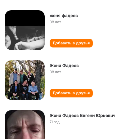
женя фадеев
38 лет
Добавить в друзья
Женя Фадеев
38 лет
Добавить в друзья
Женя Фадеев Евгени Юрьевич
71 год