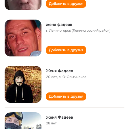
Добавить в друзья
женя фадеев
г. Лениногорск (Лениногорский район)
Добавить в друзья
Женя Фадеев
20 лет
,
с. О-Ольгинское
Добавить в друзья
Женя Фадеев
28 лет