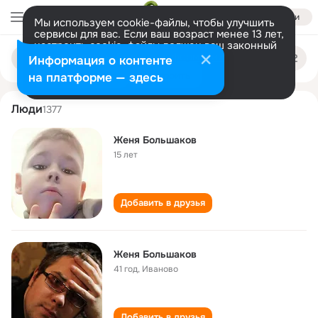
Войти
Мы используем cookie-файлы, чтобы улучшить
сервисы для вас. Если ваш возраст менее 13 лет,
настроить cookie-файлы должен ваш законный
zhenya bolshakov
Поиск
представитель.
Больше информации
Информация о контенте
по
людям
Разрешить все
Настроить
на платформе — здесь
Люди
1377
Женя Большаков
15 лет
Добавить в друзья
Женя Большаков
41 год
,
Иваново
Добавить в друзья