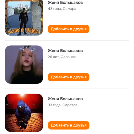
Женя Большаков
43 года
,
Самара
Добавить в друзья
Женя Большаков
26 лет
,
Саранск
Добавить в друзья
Женя Большаков
33 года
,
Саратов
Добавить в друзья