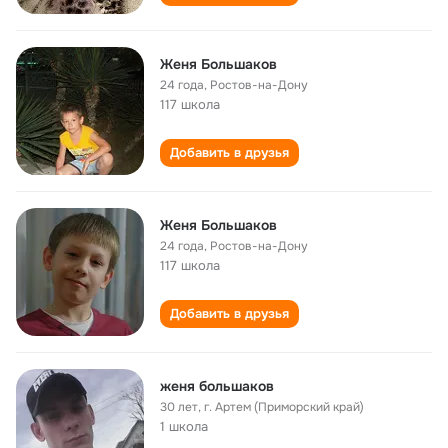
Женя Большаков
24 года
,
Ростов-на-Дону
117 школа
Добавить в друзья
Женя Большаков
24 года
,
Ростов-на-Дону
117 школа
Добавить в друзья
женя большаков
30 лет
,
г. Артем (Приморский край)
1 школа