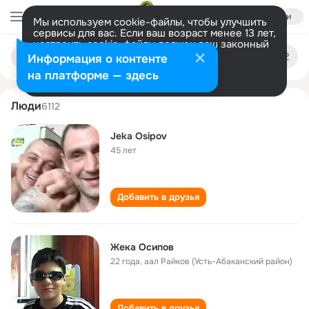
Войти
Мы используем cookie-файлы, чтобы улучшить
сервисы для вас. Если ваш возраст менее 13 лет,
настроить cookie-файлы должен ваш законный
zheka osipov
Поиск
представитель.
Больше информации
Информация о контенте
по
людям
Разрешить все
Настроить
на платформе — здесь
Люди
6112
Jeka Osipov
45 лет
Добавить в друзья
Жека Осипов
22 года
,
аал Райков (Усть-Абаканский район)
Добавить в друзья