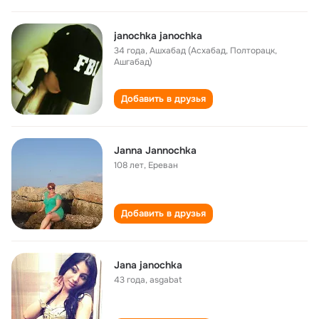
janochka janochka
34 года
,
Ашхабад (Асхабад, Полторацк,
Ашгабад)
Добавить в друзья
Janna Jannochka
108 лет
,
Ереван
Добавить в друзья
Jana janochka
43 года
,
asgabat