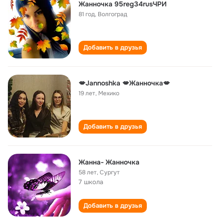
Жанночка 95reg34rusЧРИ
81 год
,
Волгоград
Добавить в друзья
💋Jannoshka 💋Жанночка💋
19 лет
,
Мехико
Добавить в друзья
Жанна- Жанночка
58 лет
,
Сургут
7 школа
Добавить в друзья