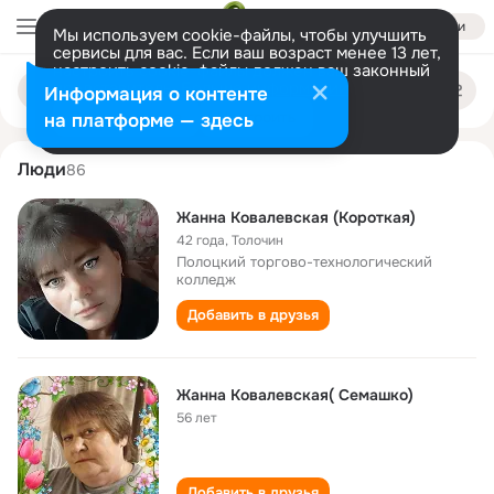
Войти
Мы используем cookie-файлы, чтобы улучшить
сервисы для вас. Если ваш возраст менее 13 лет,
настроить cookie-файлы должен ваш законный
zhanna kovalevskaya
Поиск
представитель.
Больше информации
Информация о контенте
по
людям
Разрешить все
Настроить
на платформе — здесь
Люди
86
Жанна Ковалевская (Короткая)
42 года
,
Толочин
Полоцкий торгово-технологический
колледж
Добавить в друзья
Жанна Ковалевская( Семашко)
56 лет
Добавить в друзья