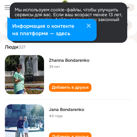
Войти
Мы используем cookie-файлы, чтобы улучшить
сервисы для вас. Если ваш возраст менее 13 лет,
настроить cookie-файлы должен ваш законный
zhanna bondarenko
Поиск
представитель.
Больше информации
Информация о контенте
по
людям
Разрешить все
Настроить
на платформе — здесь
Люди
337
Zhanna Bondarenko
39 лет
Добавить в друзья
Jana Bondarenko
44 года
Добавить в друзья